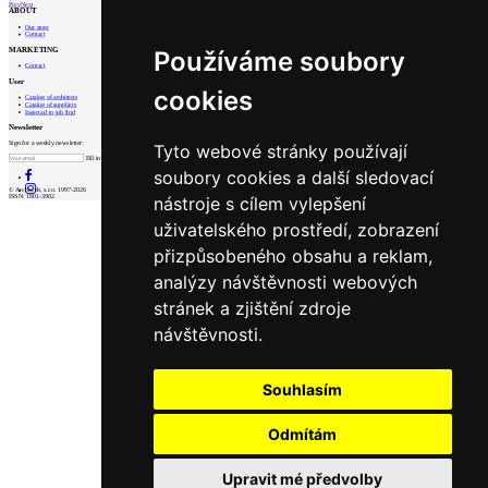
Prev
Next
ABOUT
Our store
Contact
MARKETING
Používáme soubory
Contact
User
cookies
Catalog of architects
Catalog of suppliers
Insert ad to job find
Newsletter
Sign for a weekly newsletter:
Tyto webové stránky používají
Fill in „nospam“
soubory cookies a další sledovací
© Archiweb, s.r.o. 1997-2026
nástroje s cílem vylepšení
ISSN: 1801-3902
uživatelského prostředí, zobrazení
přizpůsobeného obsahu a reklam,
analýzy návštěvnosti webových
stránek a zjištění zdroje
návštěvnosti.
Souhlasím
Odmítám
Upravit mé předvolby