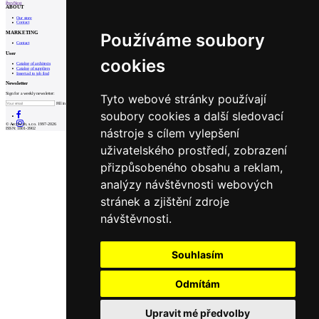
Prev
Next
ABOUT
Our store
Contact
MARKETING
Používáme soubory
Contact
User
cookies
Catalog of architects
Catalog of suppliers
Insert ad to job find
Newsletter
Sign for a weekly newsletter:
Tyto webové stránky používají
Fill in „nospam“
soubory cookies a další sledovací
© Archiweb, s.r.o. 1997-2026
nástroje s cílem vylepšení
ISSN: 1801-3902
uživatelského prostředí, zobrazení
přizpůsobeného obsahu a reklam,
analýzy návštěvnosti webových
stránek a zjištění zdroje
návštěvnosti.
Souhlasím
Odmítám
Upravit mé předvolby