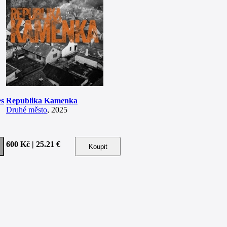
es
Republika Kamenka
Druhé město
, 2025
600 Kč | 25.21 €