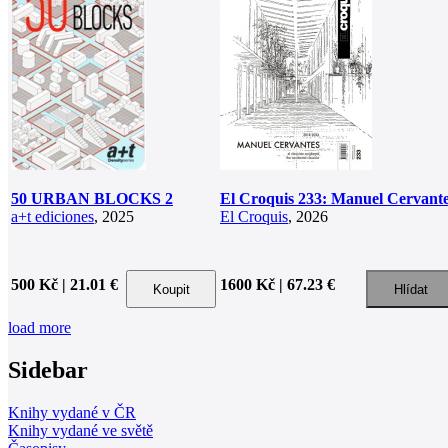
50 URBAN BLOCKS 2
El Croquis 233: Manuel Cervant
a+t ediciones
, 2025
El Croquis
, 2026
500 Kč | 21.01 €
1600 Kč | 67.23 €
load more
Sidebar
Knihy vydané v ČR
Knihy vydané ve světě