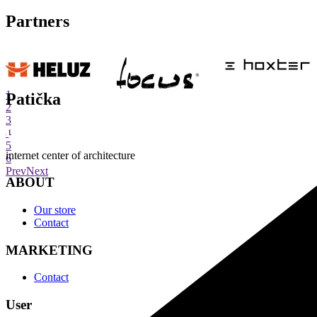
Partners
1
Patička
2
3
4
5
internet center of architecture
6
Prev
Next
ABOUT
Our store
Contact
MARKETING
Contact
User