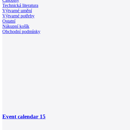
Časopisy
Technická literatura
Výtvarné umění
Výtvarné potřeby
Ostatní
Nákupní košík
Obchodní podmínky
Event calendar
15