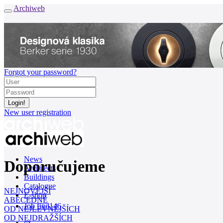
Archiweb
Forgot your password?
New user registration
News
Doporučujeme
Architects
Buildings
Catalogue
NEJNOVĚJŠÍ
E-shop
ABECEDNĚ
Job find
146
OD NEJLEVNĚJŠÍCH
OD NEJDRAŽŠÍCH
cz