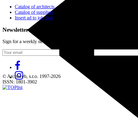
Catalog of architects
Catalog of suppliers
Insert ad to job find
Newsletter
Sign for a weekly newsletter:
Fill in „nospam“
© Archiweb, s.r.o. 1997-2026
ISSN: 1801-3902