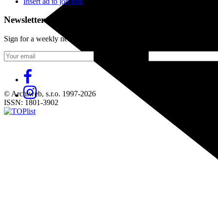
Insert ad to job find
Newsletter
Sign for a weekly newsletter:
Fill in „nospam“
© Archiweb, s.r.o. 1997-2026
ISSN: 1801-3902