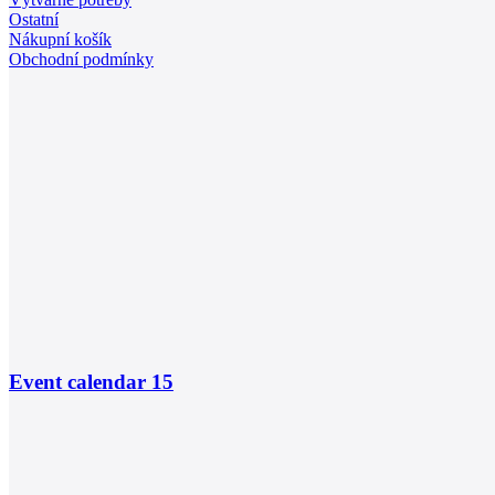
Ostatní
Nákupní košík
Obchodní podmínky
Event calendar
15