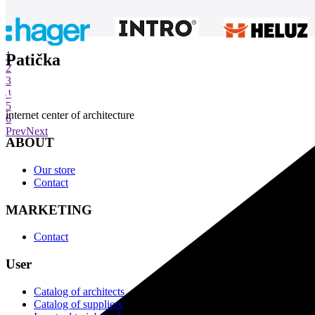
1
Patička
2
3
4
5
internet center of architecture
6
Prev
Next
ABOUT
Our store
Contact
MARKETING
Contact
User
Catalog of architects
Catalog of suppliers