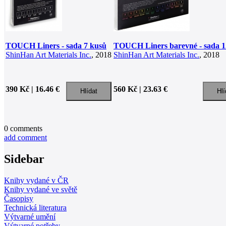
TOUCH Liners - sada 7 kusů
TOUCH Liners barevné - sada 1
ShinHan Art Materials Inc.
, 2018
ShinHan Art Materials Inc.
, 2018
390 Kč | 16.46 €
560 Kč | 23.63 €
0
comments
add comment
Sidebar
Knihy vydané v ČR
Knihy vydané ve světě
Časopisy
Technická literatura
Výtvarné umění
Výtvarné potřeby