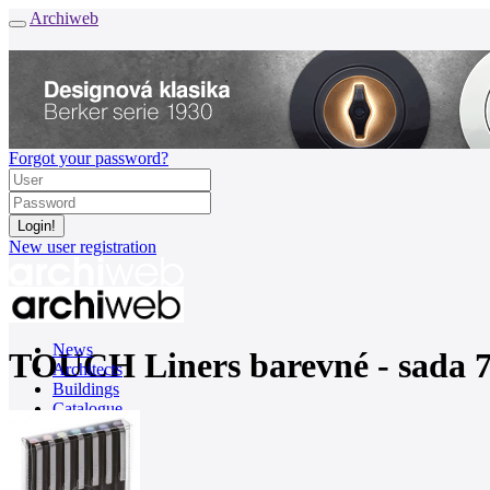
Archiweb
Forgot your password?
New user registration
News
TOUCH Liners barevné - sada 
Architects
Buildings
Catalogue
E-shop
Job find
161
cz