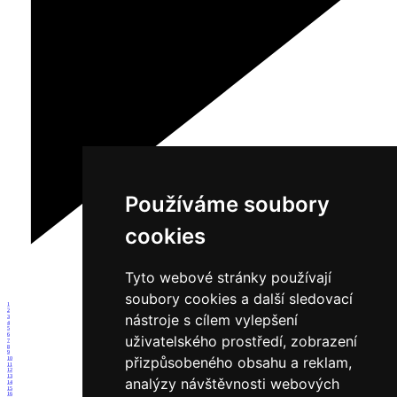
Používáme soubory
cookies
Tyto webové stránky používají
soubory cookies a další sledovací
1
2
nástroje s cílem vylepšení
3
4
5
6
uživatelského prostředí, zobrazení
7
8
9
přizpůsobeného obsahu a reklam,
10
11
12
13
analýzy návštěvnosti webových
14
15
16