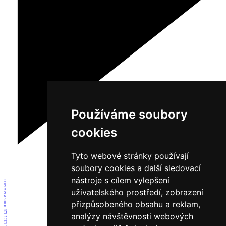
Používáme soubory
cookies
Tyto webové stránky používají
soubory cookies a další sledovací
nástroje s cílem vylepšení
1
2
3
4
uživatelského prostředí, zobrazení
5
6
7
přizpůsobeného obsahu a reklam,
8
9
10
11
analýzy návštěvnosti webových
12
13
14