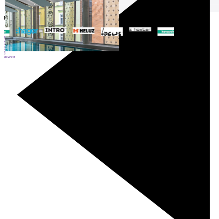
Partners
1
2
3
4
5
6
Prev
Next