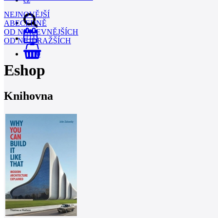
NEJNOVĚJŠÍ
ABECEDNĚ
OD NEJLEVNĚJŠÍCH
OD NEJDRAŽŠÍCH
0
Eshop
Knihovna