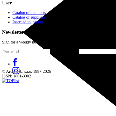
User
Catalog of architects
Catalog of suppliers
Insert ad to job find
Newsletter
Sign for a weekly newsletter:
Fill in „nospam“
© Archiweb, s.r.o. 1997-2026
ISSN: 1801-3902