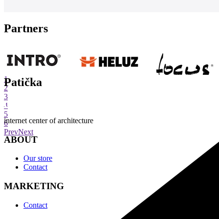
Partners
1
Patička
2
3
4
5
internet center of architecture
6
Prev
Next
ABOUT
Our store
Contact
MARKETING
Contact