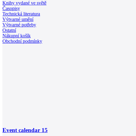
Knihy vydané ve světě
Časopisy
Technická literatura
Výtvarné umění
Výtvarné potřeby
Ostatní
Nákupní košík
Obchodní podmínky
Event calendar
15