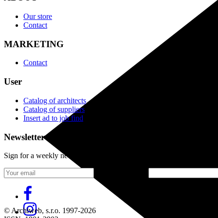
Our store
Contact
MARKETING
Contact
User
Catalog of architects
Catalog of suppliers
Insert ad to job find
Newsletter
Sign for a weekly newsletter:
Fill in „nospam“
© Archiweb, s.r.o. 1997-2026