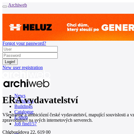
Archiweb
Forgot your password?
New user registration
News
ERA vydavatelství
Architects
Buildings
Catalogue
Všestranné a ambiciózní české vydavatelství, mapující souvislosti a v
E-shop
zpravodajství na svých internetových serverech.
Job find
157
Chleborádova 22, 619 00
cz