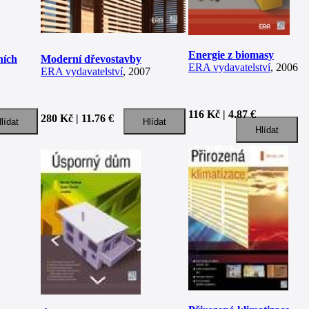
Energie z biomasy
ních
Moderní dřevostavby
ERA vydavatelství
, 2006
ERA vydavatelství
, 2007
116 Kč | 4.87 €
280 Kč | 11.76 €