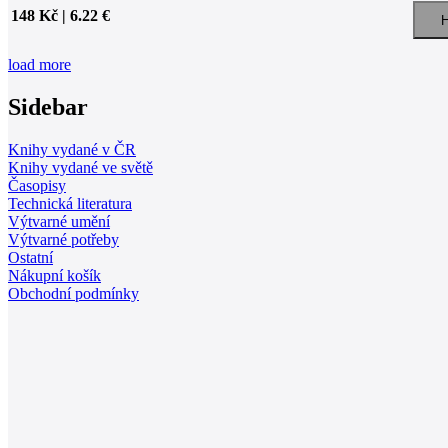
148 Kč | 6.22 €
load more
Sidebar
Knihy vydané v ČR
Knihy vydané ve světě
Časopisy
Technická literatura
Výtvarné umění
Výtvarné potřeby
Ostatní
Nákupní košík
Obchodní podmínky