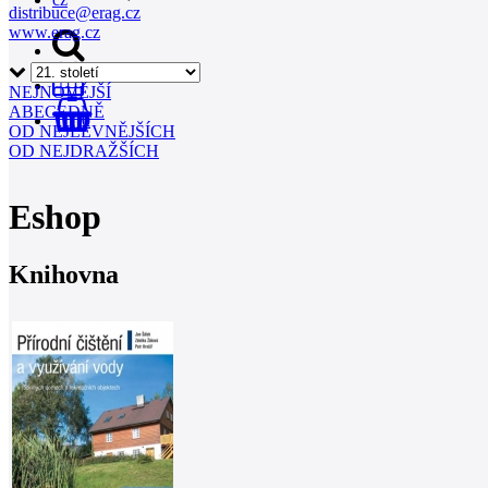
distribuce@erag.cz
www.erag.cz
NEJNOVĚJŠÍ
ABECEDNĚ
0
OD NEJLEVNĚJŠÍCH
OD NEJDRAŽŠÍCH
Eshop
Knihovna