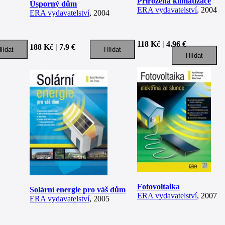
Přirozená klimatizace
Úsporný dům
ERA vydavatelství
, 2004
ERA vydavatelství
, 2004
118 Kč | 4.96 €
188 Kč | 7.9 €
Fotovoltaika
Solární energie pro váš dům
ERA vydavatelství
, 2007
ERA vydavatelství
, 2005