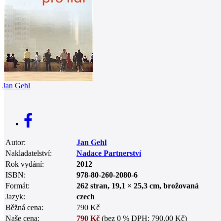
0
Jan Gehl
Autor:
Jan Gehl
Nakladatelství:
Nadace Partnerství
Rok vydání:
2012
ISBN:
978-80-260-2080-6
Formát:
262 stran, 19,1 × 25,3 cm, brožovaná
Jazyk:
czech
Běžná cena:
790 Kč
Naše cena:
790 Kč
(bez 0 % DPH: 790,00 Kč)