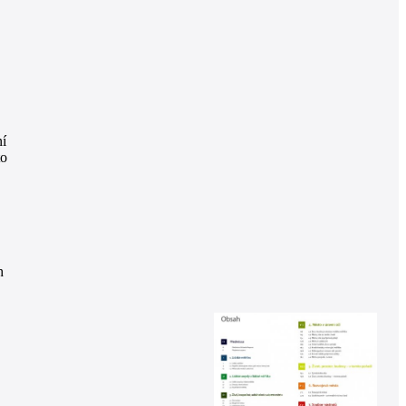
ní
to
h