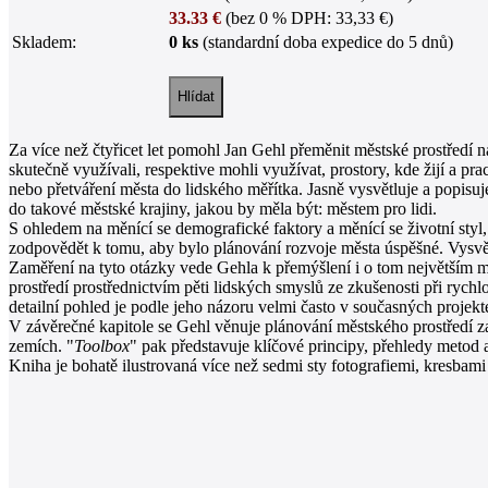
33.33 €
(bez 0 % DPH: 33,33 €)
Skladem:
0 ks
(standardní doba expedice do 5 dnů)
Za více než čtyřicet let pomohl Jan Gehl přeměnit městské prostředí 
skutečně využívali, respektive mohli využívat, prostory, kde žijí a pra
nebo přetváření města do lidského měřítka. Jasně vysvětluje a popisuj
do takové městské krajiny, jakou by měla být: městem pro lidi.
S ohledem na měnící se demografické faktory a měnící se životní styl,
zodpovědět k tomu, aby bylo plánování rozvoje města úspěšné. Vysvětlu
Zaměření na tyto otázky vede Gehla k přemýšlení i o tom největším m
prostředí prostřednictvím pěti lidských smyslů ze zkušenosti při rychl
detailní pohled je podle jeho názoru velmi často v současných projek
V závěrečné kapitole se Gehl věnuje plánování městského prostředí z
zemích. "
Toolbox
" pak představuje klíčové principy, přehledy metod 
Kniha je bohatě ilustrovaná více než sedmi sty fotografiemi, kresbam