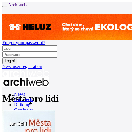
Archiweb
Forgot your password?
New user registration
News
Města pro lidi
Architects
Buildings
Catalogue
E-shop
Job find
157
cz