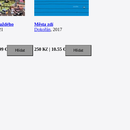
každého
Města zdí
21
Dokořán
, 2017
99 €
250 Kč | 10.55 €