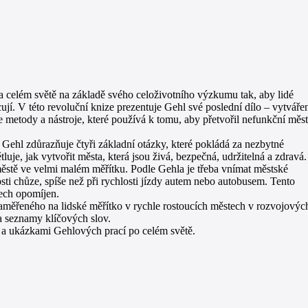
na celém světě na základě svého celoživotního výzkumu tak, aby lidé
cují. V této revoluční knize prezentuje Gehl své poslední dílo – vytváře
e metody a nástroje, které používá k tomu, aby přetvořil nefunkční měs
 Gehl zdůrazňuje čtyři základní otázky, které pokládá za nezbytné
je, jak vytvořit města, která jsou živá, bezpečná, udržitelná a zdravá.
ěstě ve velmi malém měřítku. Podle Gehla je třeba vnímat městské
osti chůze, spíše než při rychlosti jízdy autem nebo autobusem. Tento
tech opomíjen.
aměřeného na lidské měřítko v rychle rostoucích městech v rozvojovýc
a seznamy klíčových slov.
i a ukázkami Gehlových prací po celém světě.