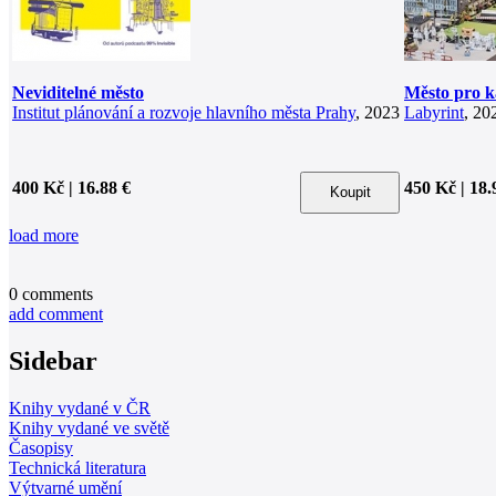
Neviditelné město
Město pro 
Institut plánování a rozvoje hlavního města Prahy
, 2023
Labyrint
, 20
400 Kč | 16.88 €
450 Kč | 18.
load more
0
comments
add comment
Sidebar
Knihy vydané v ČR
Knihy vydané ve světě
Časopisy
Technická literatura
Výtvarné umění