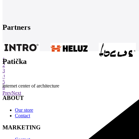
Partners
1
Patička
2
3
4
5
internet center of architecture
6
Prev
Next
ABOUT
Our store
Contact
MARKETING