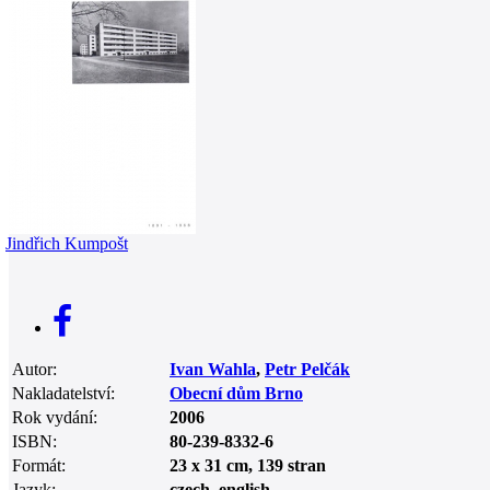
0
Jindřich Kumpošt
Autor:
Ivan Wahla
,
Petr Pelčák
Nakladatelství:
Obecní dům Brno
Rok vydání:
2006
ISBN:
80-239-8332-6
Formát:
23 x 31 cm, 139 stran
Jazyk:
czech, english