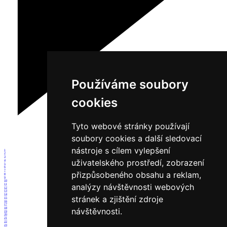
Používáme soubory
cookies
Tyto webové stránky používají
soubory cookies a další sledovací
nástroje s cílem vylepšení
1
2
3
uživatelského prostředí, zobrazení
4
5
6
7
přizpůsobeného obsahu a reklam,
8
9
10
analýzy návštěvnosti webových
11
12
13
14
stránek a zjištění zdroje
15
16
17
18
návštěvnosti.
19
20
21
22
23