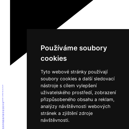
Používáme soubory
cookies
Tyto webové stránky používají
soubory cookies a další sledovací
nástroje s cílem vylepšení
1
2
3
uživatelského prostředí, zobrazení
4
5
6
7
přizpůsobeného obsahu a reklam,
8
9
10
analýzy návštěvnosti webových
11
12
13
14
stránek a zjištění zdroje
15
16
17
18
návštěvnosti.
19
20
21
22
23