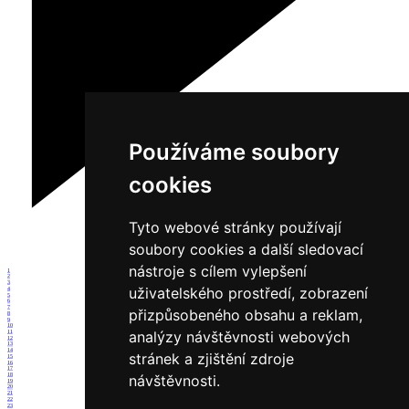
Používáme soubory
cookies
Tyto webové stránky používají
soubory cookies a další sledovací
nástroje s cílem vylepšení
1
2
3
uživatelského prostředí, zobrazení
4
5
6
7
přizpůsobeného obsahu a reklam,
8
9
10
analýzy návštěvnosti webových
11
12
13
14
stránek a zjištění zdroje
15
16
17
18
návštěvnosti.
19
20
21
22
23