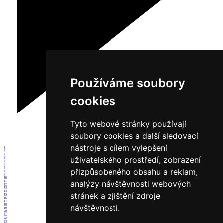
Používáme soubory
cookies
Tyto webové stránky používají
soubory cookies a další sledovací
nástroje s cílem vylepšení
1
2
3
uživatelského prostředí, zobrazení
4
5
6
7
přizpůsobeného obsahu a reklam,
8
9
10
analýzy návštěvnosti webových
11
12
13
14
stránek a zjištění zdroje
15
16
17
18
návštěvnosti.
19
20
21
22
23