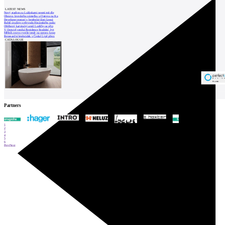
LATEST NEWS
Nový stadion za Lužánkami nesmí mít dle
Obnova loveckého zámečku u Ostrova na Ka
Developer postaví v brněnské části Lesná
Babiš uvažuje o převodu Hrzánského palác
Oblíbený karvinský areál Lodičky se přip
V Ostravě vzniká Rezidence Stodolní, byt
Mělník znovu vypíše tendr na opravu koup
Renesanční letohrádek v České Lípě převz
CATALOGUE
Partners
1
2
3
4
5
6
Prev
Next