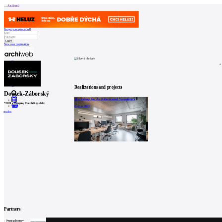
Archiweb
Forgot your password?
New user registration
News
Architects
Buildings
Catalogue
E-shop
Job find
157
cz
Realizations and projects
Dousek-Záborský
Workshop for Architects and Visualizers
*
2021
–
Prague, Czech Republic
0
Prague, 2023
studios
Partners