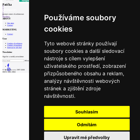
1
Patička
2
3
4
5
internet center of architecture
Používáme soubory
6
Prev
Next
ABOUT
Our store
Contact
cookies
MARKETING
Contact
User
Tyto webové stránky používají
Catalog of architects
Catalog of suppliers
Insert ad to job find
soubory cookies a další sledovací
Newsletter
nástroje s cílem vylepšení
Sign for a weekly newsletter:
Fill in „nospam“
uživatelského prostředí, zobrazení
© Archiweb, s.r.o. 1997-2026
přizpůsobeného obsahu a reklam,
ISSN: 1801-3902
analýzy návštěvnosti webových
stránek a zjištění zdroje
návštěvnosti.
Souhlasím
Odmítám
Upravit mé předvolby