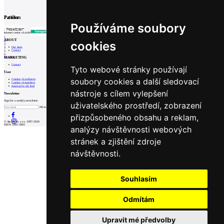
Partners
Patička
Používáme soubory
internet center of architecture
1
ABOUT
2
cookies
3
Our store
4
Contact
5
6
MARKETING
Prev
Next
Contact
Tyto webové stránky používají
User
soubory cookies a další sledovací
Catalog of architects
Catalog of suppliers
Insert ad to job find
nástroje s cílem vylepšení
Newsletter
Sign for a weekly newsletter:
uživatelského prostředí, zobrazení
Fill in „nospam“
přizpůsobeného obsahu a reklam,
© Archiweb, s.r.o. 1997-2026
ISSN: 1801-3902
analýzy návštěvnosti webových
stránek a zjištění zdroje
návštěvnosti.
Souhlasím
Odmítám
Upravit mé předvolby