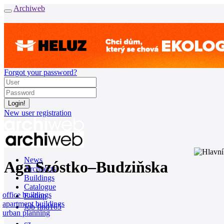
Archiweb
Forgot your password?
New user registration
News
Aga Szóstko–Budziňska
Architects
Buildings
Catalogue
office buildings
E-shop
apartment buildings
Job find
165
urban planning
cz