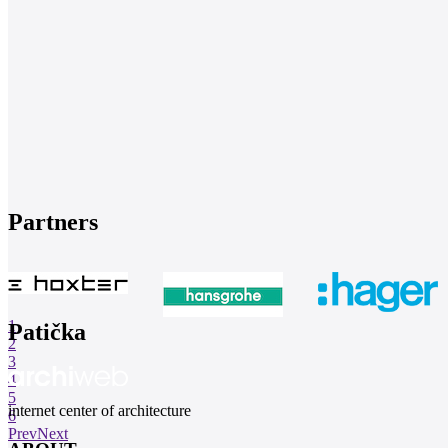
Partners
1
Patička
2
3
4
5
internet center of architecture
6
Prev
Next