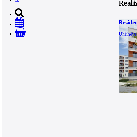
Reali
Reside
0
Uhříněve