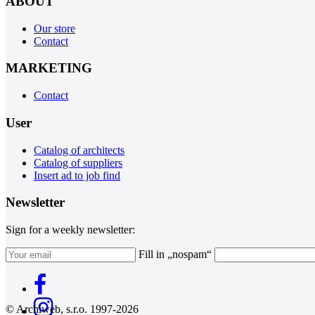
ABOUT
Our store
Contact
MARKETING
Contact
User
Catalog of architects
Catalog of suppliers
Insert ad to job find
Newsletter
Sign for a weekly newsletter:
Fill in „nospam“
© Archiweb, s.r.o. 1997-2026