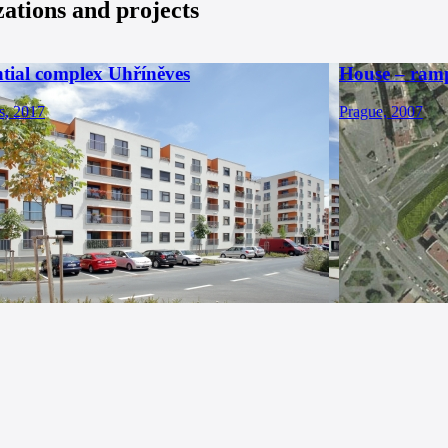
zations and projects
ntial complex Uhříněves
House – ram
s, 2017
Prague, 2007