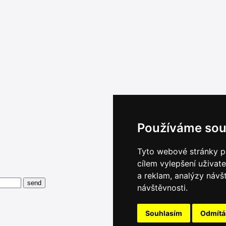
Používáme sou
Tyto webové stránky po
cílem vylepšení uživat
a reklam, analýzy návš
návštěvnosti.
Souhlasím
Odmít