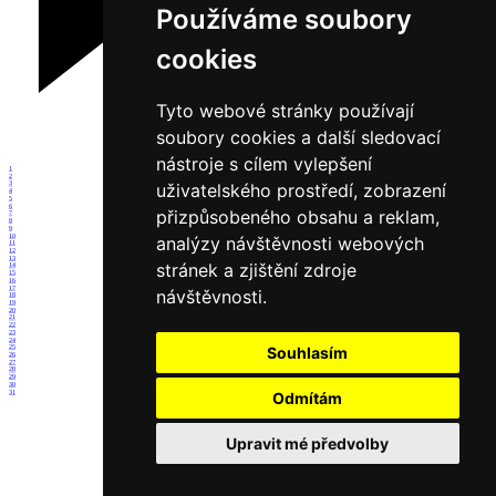
Používáme soubory
cookies
Tyto webové stránky používají
soubory cookies a další sledovací
nástroje s cílem vylepšení
1
2
uživatelského prostředí, zobrazení
3
4
5
6
přizpůsobeného obsahu a reklam,
7
8
9
10
analýzy návštěvnosti webových
11
12
13
stránek a zjištění zdroje
14
15
16
17
návštěvnosti.
18
19
20
21
22
23
24
25
Souhlasím
26
27
28
29
30
31
Odmítám
Upravit mé předvolby