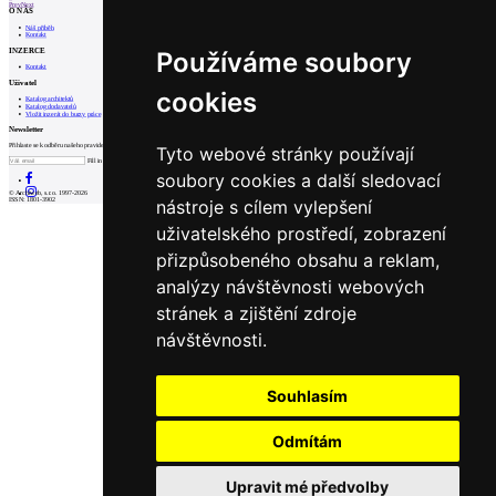
Prev
Next
O NÁS
Náš příběh
Kontakt
INZERCE
Používáme soubory
Kontakt
Uživatel
cookies
Katalog architektů
Katalog dodavatelů
Vložit inzerát do burzy práce
Newsletter
Přihlaste se k odběru našeho pravidelného týdenního newsletteru:
Tyto webové stránky používají
Fill in „nospam“
soubory cookies a další sledovací
© Archiweb, s.r.o. 1997-2026
nástroje s cílem vylepšení
ISSN: 1801-3902
uživatelského prostředí, zobrazení
přizpůsobeného obsahu a reklam,
analýzy návštěvnosti webových
stránek a zjištění zdroje
návštěvnosti.
Souhlasím
Odmítám
Upravit mé předvolby