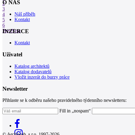
O NÁS
2
3
Náš příběh
4
Kontakt
5
6
INZERCE
Prev
Next
Kontakt
Uživatel
Katalog architektů
Katalog dodavatelů
Vložit inzerát do burzy práce
Newsletter
Přihlaste se k odběru našeho pravidelného týdenního newsletteru:
Fill in „nospam“
© Archiweb, s.r.o. 1997-2026