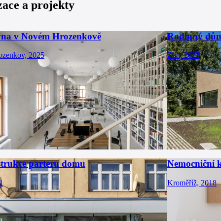
zace a projekty
na v Novém Hrozenkově
Rodinný dů
zenkov, 2025
Zlín, 2023
trukce parteru domu
Nemocniční k
1
Kroměříž, 2018