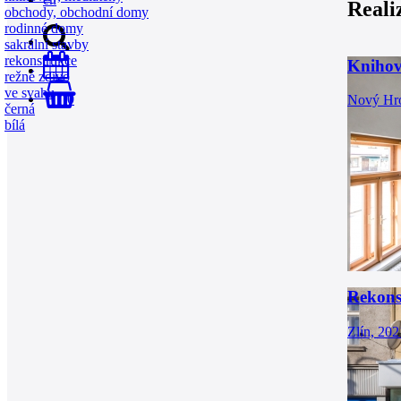
Reali
obchody, obchodní domy
rodinné domy
sakrální stavby
rekonstrukce
Knihov
režné zdivo
ve svahu
0
Nový Hro
černá
bílá
Rekons
Zlín, 202