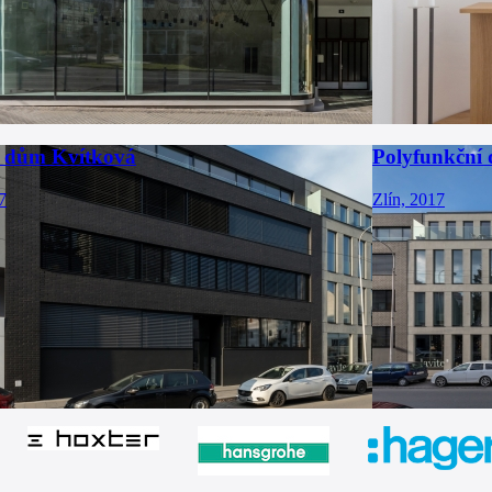
 dům Kvítková
Polyfunkční
7
Zlín, 2017