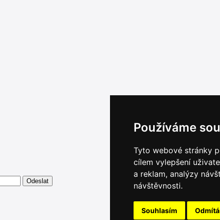
Používáme sou
Tyto webové stránky po
cílem vylepšení uživat
a reklam, analýzy návš
návštěvnosti.
Souhlasím
Odmít