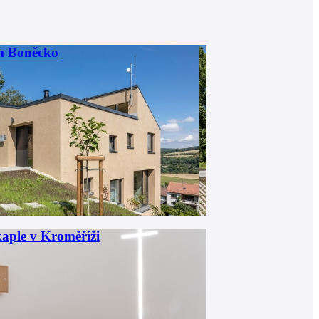
m Boněcko
aple v Kroměříži