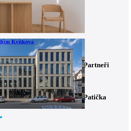
 dům Kvítková
Partneři
Patička