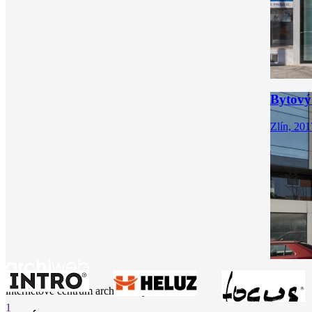
Bytový
Zlín, 201
internetové centrum architektury
1