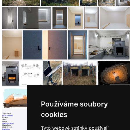
Používáme soubory
cookies
2
komentáře
přidat komentář
Předmět
Autor
Datum
Nádherná práce!
Mirko Baum
Tyto webové stránky používají
08.02.21 11:21
Ptáci a sklo