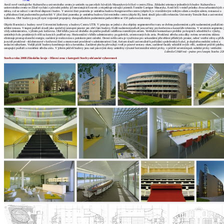
architektů
Areál nově vznikajícího Kulturního a univerzitního centra je umístěn na parcelách bývalých Masarykových škol v centru Zlína. Základní orientace jednotlivých budov Kulturního a
univerzitního centra ve Zlíně vychází z původní polohy již neexistujících staveb a respektuje stávající pomník Tomáše Garrigue Masaryka. Areál leží v místě průniku dvou urbanistických 
Katalog
města, což se odrazí v otevřené dispozici budov. V severní části pozemku je umístěna budova Kongresového centra (objekt A) s víceúčelovým velkým sálem a malým sálem, restaurací a
s příslušnou částí podzemního parkoviště. V jižní části pozemku je umístěna budova Univerzitního centra (objekt B), která slouží jako sídlo rektorátu Univerzity Tomáše Bati a univerzitní
knihovna. Obě budovy jsou již nyní vzájemně propojeny dvoupodlažním podzemním parkovištěm se 150 parkovacími místy.
dodavatelů
Objekt B sestává z budovy nové Univerzitní knihovny a budovy Centra UTB. V principu se jedná o dva objekty segmentového tvaru se dvěma podzemními a pěti nadzemními podlažími 
střešní terasou. Vstupní podlaží slouží jako společný nástupní prostor pro obě části budovy. Další nadzemní podlaží jsou určeny pro knihovnu a kanceláře rektorátu. V severním segmentu 
Vložit
vždy administrativa, v jižním pak knihovna. Obě křídla jsou od druhého do pátého podlaží oddělena rozměrným atriem. Vertikální komunikace probíhá po krajních schodištích s výtahy,
umístěných do prosklených věží na koncích podélné osy. Horizontální v křídle administrativy po galeriích, orientovaných do atria. Prosklená střecha atria díky svému severnímu sklonu
inzerát
eliminuje prostup sluneční energie, zasklení je realizováno s potiskem proti oslnění. Denní světlo atria je využíváno pro sekundární přisvětlení přilehlých prostor, neboť vnitřní stěny a příč
jsou též prosklené - sklobetonové v knihovní části a montované prosklené v administrativní části. Atrium slouží univerzálně k pořádání společenských akcí, je doplněno mobilní zelení a
sedacím nábytkem. Vnější plášť budovy kombinuje sklo a keramiku. Zasklené plochy převažují: tvoří je pásové sestavy oken, zasklené fasády schodišťových věží, zasklené průčelí pátého
do
ustupující podlaží a rozměrná střecha atria. V jižním průčelí budovy jsou nad pásovými okny umístěny výrazné horizontální stínící prvky, v průčelí severním pak subtilní prvky vertikální.
Lidmila Cihlářová - psáno pro časopis Stavba 2/
burzy
Stavba roku 2008 Zlínského kraje – Hlavní cena v kategorii Stavby občanské vybavenosti
práce
Newsletter
Přihlaste se k odběru našeho pravidelného
týdenního newsletteru:
Fill in „nospam“
© Archiweb, s.r.o. 1997-2026
ISSN: 1801-3902