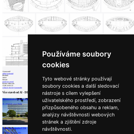
Používáme soubory
cookies
1
komentář
přidat komentář
Předmět
Tyto webové stránky používají
Autor
Datum
good very good
Ramon Mercado
soubory cookies a další sledovací
15.08.10 05:55
zobrazit všechny komentáře
nástroje s cílem vylepšení
Více staveb od
AI - DESIGN, s.r.o.
uživatelského prostředí, zobrazení
Administrativní budova ARCHÉ
Rekonstrukce menzy a knihovny ČZU v Praze
Rekonstrukce auly, Univerzita Tomáše Bati
AI - DESIGN, s.r.o. | Praha
AI - DESIGN, s.r.o. | Praha
AI - DESIGN, s.r.o. | Zlín
přizpůsobeného obsahu a reklam,
analýzy návštěvnosti webových
stránek a zjištění zdroje
načíst další
návštěvnosti.
Vzdělávací komplex UTB
AI - DESIGN, s.r.o. | Zlín