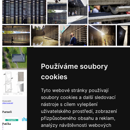
Používáme soubory
cookies
Tyto webové stránky používají
soubory cookies a další sledovací
0
komentářů
nástroje s cílem vylepšení
přidat komentář
uživatelského prostředí, zobrazení
Partneři
přizpůsobeného obsahu a reklam,
analýzy návštěvnosti webových
1
Patička
2
3
4