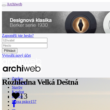
Archiweb
Zapoměli jste heslo?
Vytvořit nový účet
Zprávy
Rozhledna Velká Deštná
Architekti
Stavby
Katalog
13
E-shop
Burza práce
157
en