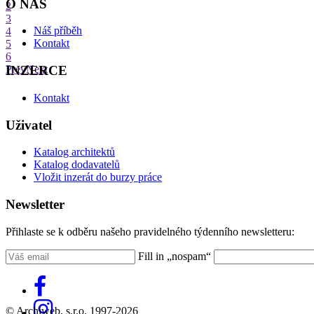
O NÁS
2
3
Náš příběh
4
Kontakt
5
6
INZERCE
Prev
Next
Kontakt
Uživatel
Katalog architektů
Katalog dodavatelů
Vložit inzerát do burzy práce
Newsletter
Přihlaste se k odběru našeho pravidelného týdenního newsletteru:
Fill in „nospam“
© Archiweb, s.r.o. 1997-2026