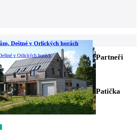
ům, Deštné v Orlických horách
| Deštné v Orlických horách
Partneři
Patička