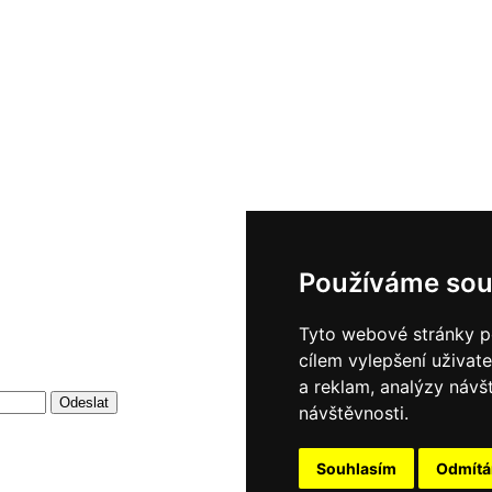
Používáme sou
Tyto webové stránky po
cílem vylepšení uživat
a reklam, analýzy návš
návštěvnosti.
Souhlasím
Odmít