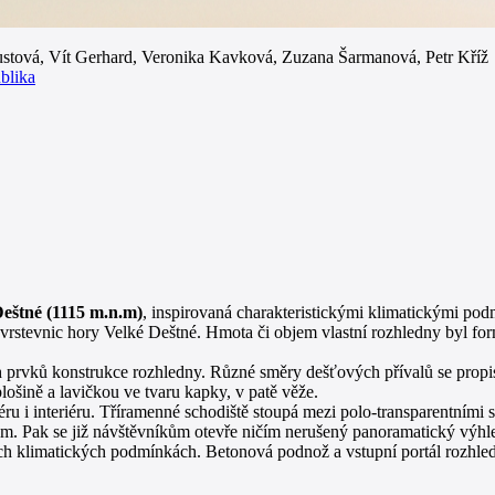
stová, Vít Gerhard, Veronika Kavková, Zuzana Šarmanová, Petr Kříž
blika
Deštné (1115 m.n.m)
, inspirovaná charakteristickými klimatickými po
vrstevnic hory Velké Deštné. Hmota či objem vlastní rozhledny byl f
rvků konstrukce rozhledny. Různé směry dešťových přívalů se propisují
ošině a lavičkou ve tvaru kapky, v patě věže.
ru i interiéru. Tříramenné schodiště stoupá mezi polo-transparentními
em. Pak se již návštěvníkům otevře ničím nerušený panoramatický výhle
ých klimatických podmínkách. Betonová podnož a vstupní portál rozhle