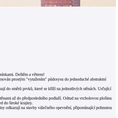
dmínkami. Deštěm a větrem!
ormován prostým "vytažením" půdorysu do jednoduché abstraktní
 do směrů prvků, které se kříží na jednotlivých stěnách. Určující
 stěnami až do předposledního podlaží. Odtud na vrcholovou plošinu
d do široké krajiny.
dny odkazují na stavby válečného opevnění, připomínající pohnutou