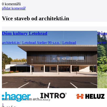
0
komentářů
přidat komentář
Více staveb od
architekti.in
Dům kultury Letohrad
Dům 
architekti.in | Letohrad
Atelier 99 s.r.o. | Letohrad
archit
internetové centrum architektury
1