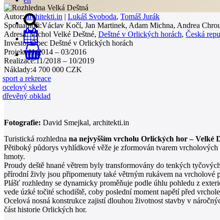
Autor:
architekti.in
|
Lukáš Svoboda
,
Tomáš Jurák
Spoluautoři:
Václav Kočí, Jan Martinek, Adam Michna, Andrea Chrou
Adresa:
Vrchol Velké Deštné,
Deštné v Orlických horách
,
Česká repu
Investor:
Obec Deštné v Orlických horách
Projekt:
11/2014 – 03/2016
0
Realizace:
11/2018 – 10/2019
Náklady:
4 700 000 CZK
sport a rekreace
ocelový skelet
dřevěný obklad
Fotografie:
David Smejkal, architekti.in
Turistická rozhledna
na nejvyšším vrcholu Orlických hor – Velké 
Pětiboký půdorys vyhlídkové věže je zformován tvarem vrcholových 
hmoty.
Proudy deště hnané větrem byly transformovány do tenkých tyčových p
přírodní živly jsou připomenuty také větrným rukávem na vrcholové pl
Plášť rozhledny se dynamicky proměňuje podle úhlu pohledu z exterié
vede úzké točité schodiště, coby poslední moment napětí před vrchol
Ocelová nosná konstrukce zajistí dlouhou životnost stavby v náročn
část historie Orlických hor.