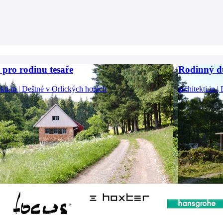
pro rodinu tesaře
Rodinný d
ekti.in | Deštné v Orlických horách
architekti.in 