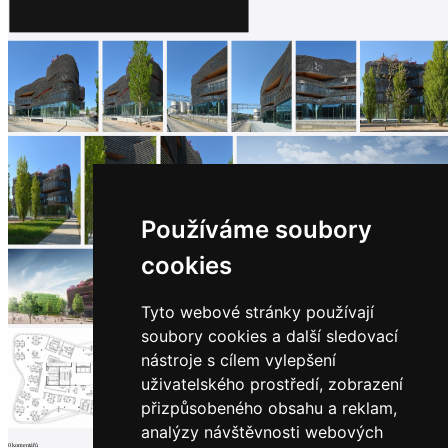
architektů
Katalog
dodavatelů
Vložit
inzerát
do
burzy
práce
Newsletter
Přihlaste se k odběru našeho pravidelného
Používáme soubory
týdenního newsletteru:
cookies
Fill in „nospam“
Tyto webové stránky používají
soubory cookies a další sledovací
nástroje s cílem vylepšení
© Archiweb, s.r.o. 1997-2026
ISSN: 1801-3902
uživatelského prostředí, zobrazení
přizpůsobeného obsahu a reklam,
analýzy návštěvnosti webových
0
komentářů