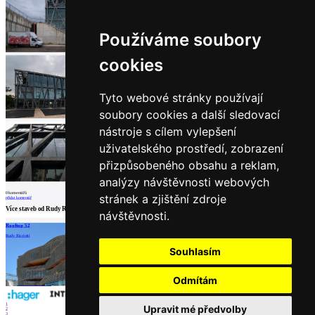
architektů
Katalog
dodavatelů
Používáme soubory
Vložit
inzerát
cookies
do
burzy
práce
Tyto webové stránky používají
soubory cookies a další sledovací
Newsletter
nástroje s cílem vylepšení
uživatelského prostředí, zobrazení
Přihlaste se k odběru našeho pravidelného
týdenního newsletteru:
přizpůsobeného obsahu a reklam,
analýzy návštěvnosti webových
Fill in „nospam“
0
komentářů
stránek a zjištění zdroje
přidat komentář
Více staveb od
Rudy Ricciotti
návštěvnosti.
Rooftop 52
La Boverie
Rudy Ricciotti
Rudy Ricciotti
Partneři
Souhlasím
© Archiweb, s.r.o. 1997-2026
ISSN: 1801-3902
Odmítám
1
Upravit mé předvolby
2
3