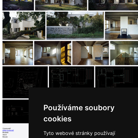
architektů
Katalog
dodavatelů
Vložit
inzerát
do
burzy
práce
Newsletter
Přihlaste se k odběru našeho pravidelného
týdenního newsletteru:
Fill in „nospam“
Používáme soubory
© Archiweb, s.r.o. 1997-2026
cookies
ISSN: 1801-3902
1
komentář
přidat komentář
Tyto webové stránky používají
Předmět
Autor
Datum