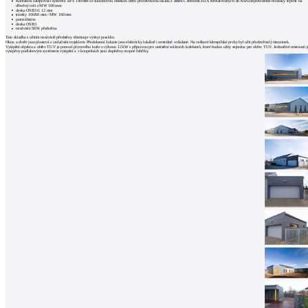
Kontaktní zateplovací systém z EPS 140 mm se silikonovou omítkou nebo provětrávaná fasáda z desek Cembonit FDA formátovaných do tvaru nepravidelné mozaiky lepené na
dřevěný rošt s MW 100 mm
deska OSB3 tl. 12 mm
trámky 160/60 mm / MW 160 mm
parozábrana
deska OSB3
nezávislá SDK předstěna
Tato skladba s užitím nezávislé předstěny eliminuje výskyt prasklin.
Okna a dveře jsou plastová s izolačním trojsklem. Předokenní žaluzie jsou elektricky lokálně i centrálně ovládané. Na veškeré klempířské prvky byl užit předzvětralý titanzinek.
Vytápění objektu a ohřev TUV je pomocí plynového kotle o výkonu 12 kW s přípravou pro umístění solárních kolektorů, které budou užity zejména pro ohřev TUV. Jednotlivé místnosti j
vytápěny podlahovým systémem vytápění a v koupelnách jsou doplněny otopné žebříky.