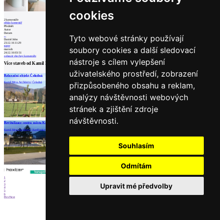
cookies
2
komentáře
přidat komentář
Předmět
Autor
Datum
Tyto webové stránky používají
...
Daniel John
23.12.16 11:29
super
soubory cookies a další sledovací
maroob
24.12.16 03:51
zobrazit všechny komentáře
nástroje s cílem vylepšení
Více staveb od
Kamil Mrva Architects
uživatelského prostředí, zobrazení
Relaxační objekt Čeladná
Přístavba oční optiky v Kopřivnici
Sociální zázemí parkoviště
přizpůsobeného obsahu a reklam,
Kamil Mrva Architects | Čeladná
Kamil Mrva Architects | Kopřivnice
Kamil Mrva Architects | Trojanovice
analýzy návštěvnosti webových
stránek a zjištění zdroje
návštěvnosti.
načíst další
Revitalizace centra města Kopřivnice
Kamil Mrva Architects | Kopřivnice
Partneři
Souhlasím
Odmítám
1
2
Upravit mé předvolby
3
4
5
6
Prev
Next