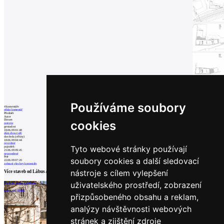
Používáme soubory
4
komentáře
přidat komentář
Předmět
Autor
Datum
cookies
pojezije
geniusloci
18.06.09 01:48
dům dvou tváří
dan šeda (offcity)
18.06.09 04:44
povedené
Tyto webové stránky používají
pajoušek
21.06.09 09:45
nepovedené
Petr
soubory cookies a další sledovací
22.06.09 07:20
zobrazit všechny komentáře
nástroje s cílem vylepšení
Více staveb od
Lábus AA
uživatelského prostředí, zobrazení
Bytový dům s galerií
Sbor Církve bratrské v Čelákovicích
Vila v Matějské
Lábus AA | Praha
Lábus AA | Čelákovice
Lábus AA | Praha
přizpůsobeného obsahu a reklam,
analýzy návštěvnosti webových
stránek a zjištění zdroje