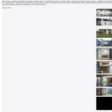
architektů
Dům je řešen v přírodních materiálech včetně úprav okolního terénu. Jsou použity kámen, dřevo a tradiční omítky v přírodní barvě nebo titan-zinkový plech. V doplňkových konstruk
kov v přírodní úpravě. Vnější fasáda bude částečně porostlá popínavou zelení. Nově vysázená zeleň na pozemku včetně zatravnění, keřů a popínavé zeleně by měla navazovat na stáva
půvab divoké krajiny, proniknuvší ze skalnatého svahu do obytné zahrady.
Katalog
Ladislav Lábus
dodavatelů
Vložit
inzerát
do
burzy
práce
Newsletter
Přihlaste se k odběru našeho pravidelného
týdenního newsletteru:
Fill in „nospam“
© Archiweb, s.r.o. 1997-2026
ISSN: 1801-3902