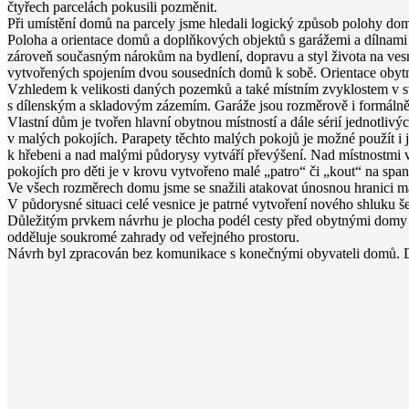
čtyřech parcelách pokusili pozměnit.
Při umístění domů na parcely jsme hledali logický způsob polohy do
Poloha a orientace domů a doplňkových objektů s garážemi a dílnami
zároveň současným nárokům na bydlení, dopravu a styl života na ves
vytvořených spojením dvou sousedních domů k sobě. Orientace obytný
Vzhledem k velikosti daných pozemků a také místním zvyklostem v st
s dílenským a skladovým zázemím. Garáže jsou rozměrově i formálně 
Vlastní dům je tvořen hlavní obytnou místností a dále sérií jednotl
v malých pokojích. Parapety těchto malých pokojů je možné použít i j
k hřebeni a nad malými půdorysy vytváří převýšení. Nad místnostmi v
pokojích pro děti je v krovu vytvořeno malé „patro“ či „kout“ na span
Ve všech rozměrech domu jsme se snažili atakovat únosnou hranici ma
V půdorysné situaci celé vesnice je patrné vytvoření nového shluku še
Důležitým prvkem návrhu je plocha podél cesty před obytnými domy 
odděluje soukromé zahrady od veřejného prostoru.
Návrh byl zpracován bez komunikace s konečnými obyvateli domů. Dom