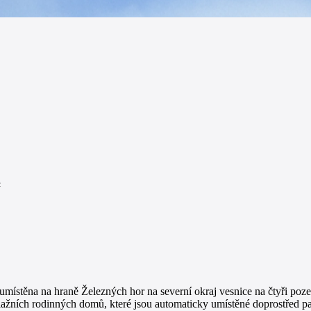
²
ístěna na hraně Železných hor na severní okraj vesnice na čtyři pozem
dlažních rodinných domů, které jsou automaticky umístěné doprostřed 