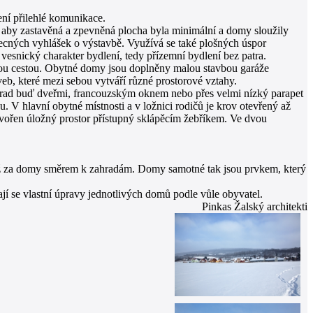
ní přilehlé komunikace.
 aby zastavěná a zpevněná plocha byla minimální a domy sloužily
ecných vyhlášek o výstavbě. Využívá se také plošných úspor
snický charakter bydlení, tedy přízemní bydlení bez patra.
ovou cestou. Obytné domy jsou doplněny malou stavbou garáže
b, které mezi sebou vytváří různé prostorové vztahy.
zahrad buď dveřmi, francouzským oknem nebo přes velmi nízký parapet
 V hlavní obytné místnosti a v ložnici rodičů je krov otevřený až
tvořen úložný prostor přístupný sklápěcím žebříkem. Ve dvou
 až za domy směrem k zahradám. Domy samotné tak jsou prvkem, který
 se vlastní úpravy jednotlivých domů podle vůle obyvatel.
Pinkas Žalský architekti