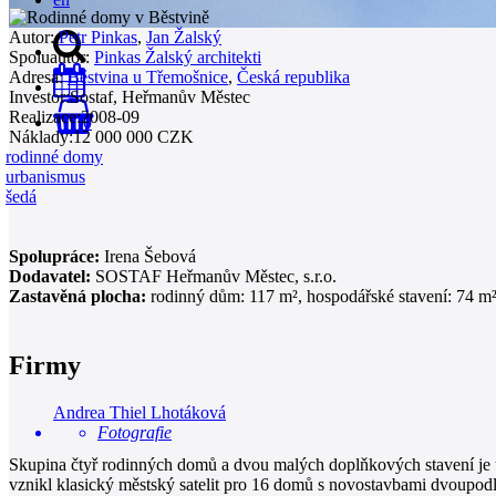
Autor:
Petr Pinkas
,
Jan Žalský
Spoluautor:
Pinkas Žalský architekti
Adresa:
Běstvina u Třemošnice
,
Česká republika
Investor:
Sostaf, Heřmanův Městec
Realizace:
2008-09
0
Náklady:
12 000 000 CZK
rodinné domy
urbanismus
šedá
Spolupráce:
Irena Šebová
Dodavatel:
SOSTAF Heřmanův Městec, s.r.o.
Zastavěná plocha:
rodinný dům: 117 m², hospodářské stavení: 74 m
Firmy
Andrea Thiel Lhotáková
Fotografie
Skupina čtyř rodinných domů a dvou malých doplňkových stavení je um
vznikl klasický městský satelit pro 16 domů s novostavbami dvoupo