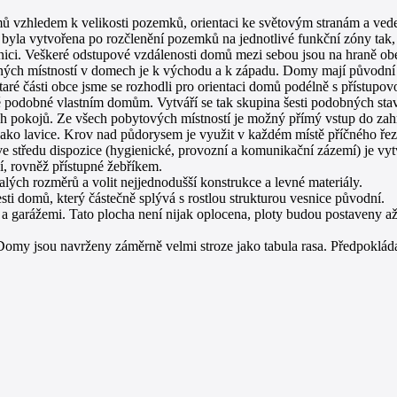
mů vzhledem k velikosti pozemků, orientaci ke světovým stranám a vede
 byla vytvořena po rozčlenění pozemků na jednotlivé funkční zóny tak,
nici. Veškeré odstupové vzdálenosti domů mezi sebou jsou na hraně ob
ch místností v domech je k východu a k západu. Domy mají původní ve
aré části obce jsme se rozhodli pro orientaci domů podélně s přístup
podobné vlastním domům. Vytváří se tak skupina šesti podobných stave
ivých pokojů. Ze všech pobytových místností je možný přímý vstup do 
ako lavice. Krov nad půdorysem je využit v každém místě příčného řezu.
e středu dispozice (hygienické, provozní a komunikační zázemí) je vy
í, rovněž přístupné žebříkem.
lých rozměrů a volit nejjednodušší konstrukce a levné materiály.
sti domů, který částečně splývá s rostlou strukturou vesnice původní.
a garážemi. Tato plocha není nijak oplocena, ploty budou postaveny
y jsou navrženy záměrně velmi stroze jako tabula rasa. Předpokládají