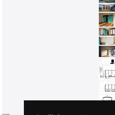
4
komentáře