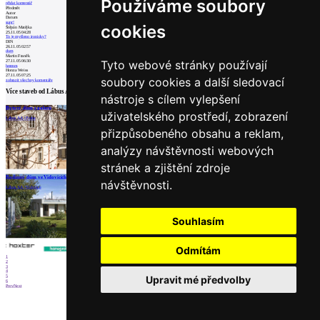
Používáme soubory
přidat komentář
Předmět
Autor
Datum
supr!
cookies
Štěpán Matějka
25.11.05 04:28
To je myšleno ironicky?
DIN
26.11.05 02:57
dum
Martin Franěk
Tyto webové stránky používají
27.11.05 06:30
hmmm
Honza Weiss
27.11.05 07:25
soubory cookies a další sledovací
zobrazit všechny komentáře
Více staveb od
Lábus AA
nástroje s cílem vylepšení
Bytový dům s galerií
Sbor Církve bratrské v Čelákovicích
Vila v Matějské
uživatelského prostředí, zobrazení
Lábus AA | Praha
Lábus AA | Čelákovice
Lábus AA | Praha
přizpůsobeného obsahu a reklam,
analýzy návštěvnosti webových
stránek a zjištění zdroje
načíst další
Rodinný dům ve Vidovicích
návštěvnosti.
Lábus AA | Vidovice
Partneři
Souhlasím
Odmítám
1
2
3
4
5
Upravit mé předvolby
6
Prev
Next