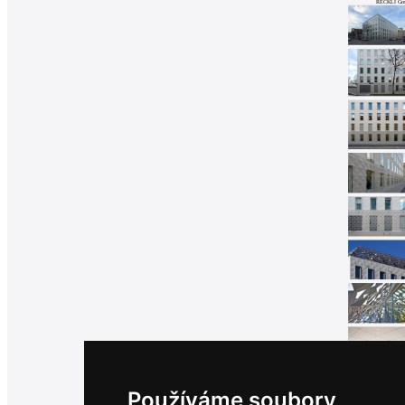
RECKLI G
architektů
Katalog
dodavatelů
Vložit
inzerát
do
burzy
práce
Newsletter
Přihlaste se k odběru našeho pravidelného
týdenního newsletteru:
Fill in „nospam“
© Archiweb, s.r.o. 1997-2026
ISSN: 1801-3902
Používáme soubory