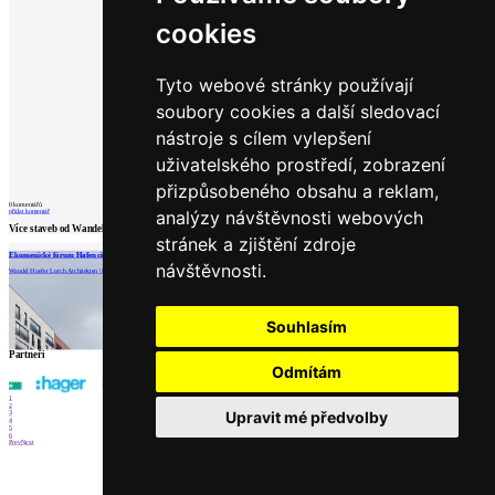
cookies
Tyto webové stránky používají
soubory cookies a další sledovací
nástroje s cílem vylepšení
uživatelského prostředí, zobrazení
přizpůsobeného obsahu a reklam,
0
komentářů
analýzy návštěvnosti webových
přidat komentář
Více staveb od
Wandel Hoefer Lorch Architekten
stránek a zjištění zdroje
Ekumenické fórum Hafencity
Židovské centrum v Mnichově
Nová synagoga v Drážďanech
návštěvnosti.
Wandel Hoefer Lorch Architekten | Hamburk
Wandel Hoefer Lorch Architekten | Mnichov
Wandel Hoefer Lorch Architekten | Drážďany
Souhlasím
Partneři
Odmítám
1
2
Upravit mé předvolby
3
4
5
6
Prev
Next