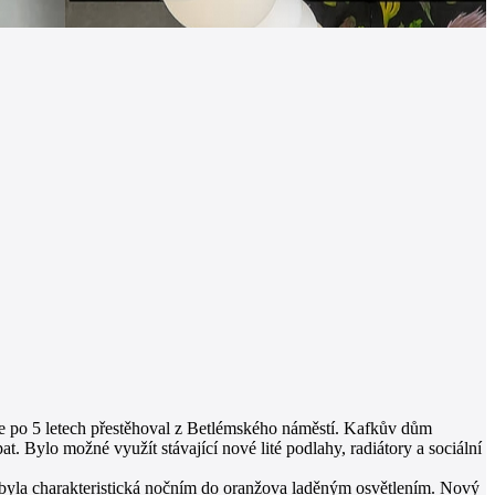
se po 5 letech přestěhoval z Betlémského náměstí. Kafkův dům
. Bylo možné využít stávající nové lité podlahy, radiátory a sociální
á byla charakteristická nočním do oranžova laděným osvětlením. Nový