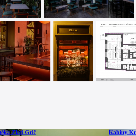
téka Zlati Grič
Kabiny Kr