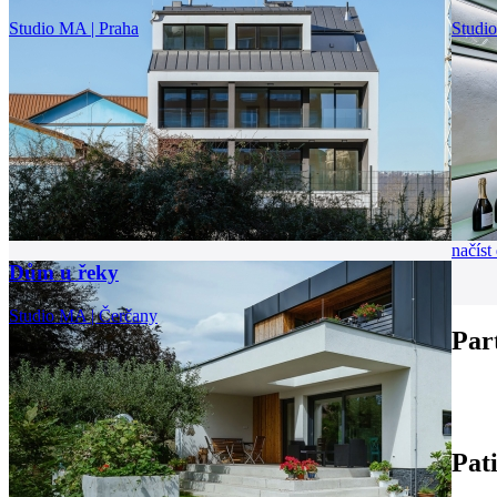
Studio MA | Praha
Studi
načíst 
Dům u řeky
Studio MA | Čerčany
Par
Pat