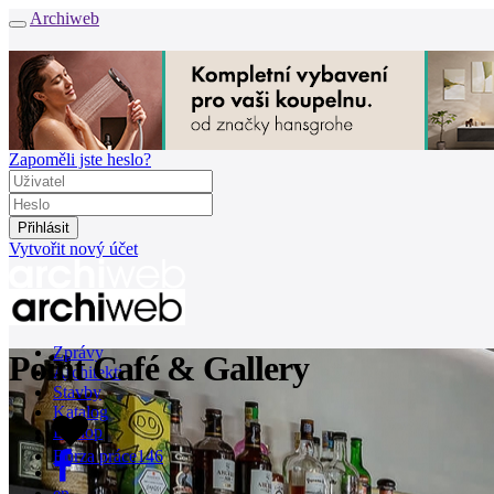
Archiweb
Zapoměli jste heslo?
Vytvořit nový účet
Zprávy
Point Café & Gallery
Architekti
Stavby
Katalog
1
E-shop
Burza práce
146
en