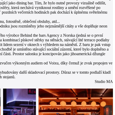
ující jako dining bar. Tím, že bylo nutné provozy vizuálně odlišit,
osféry, která nechává vyniknout rostliny a umění rozvěšené po
. V pozdních večerních hodinách pak dochází k úplnému světelnému
, fotostěně, oblečení obsluhy, atd...
niku jsou rozmístěny jeho nejznámější citáty a vše doplňuje neon
vého výrobce Behind the bars Agency z Norska (jedná se o první
ombinací pískové stěrky na stěnách, stávající lité terraco podlahy
 lidem sezení v oknech s výhledem na náměstí. Z baru je pak vstup
hodbě je umístěno stávající sociální zázemí, které bylo doplněno a
ní části. Prostor salonku je koncipován jako jihoamerická džungle
tak ozvučen výkonným audiem od Voixu, díky čemuž je zvuk propojen ve
udovány další skladovací prostory. Důraz se v tomto podlaží kladl
h stojanů.
Studio MA