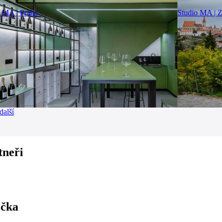
o MA | Praha
Studio MA | 
další
tneři
ička