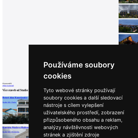
Používáme soubory
cookies
0
komentářů
přidat komentář
Tyto webové stránky používají
Více staveb od
Studio MA
soubory cookies a další sledovací
Bytový dům Komořanská
Vinotéka Zlati Grič
Dům u řeky
Studio MA | Praha
Studio MA | Praha
Studio MA | Čerčany
nástroje s cílem vylepšení
uživatelského prostředí, zobrazení
přizpůsobeného obsahu a reklam,
načíst další
analýzy návštěvnosti webových
Konverze Pípalova Malířství
Studio MA | Humpolec
stránek a zjištění zdroje
Partneři