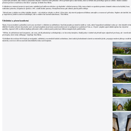
s posuvným portálem, díky čemuž je panorama Znojma v interiéru stále přítomné. Dřevo přináší teplo a také kresbu, která se během dne proměňuje spolu se světlem. Kámen dodává
architektů
prostoru pevnost a nadčasový charakter,"
popisuje architekt Dan Merta.
Katalog
S ohledem na omezený prostor je spací patro umístěné pod sedlovou střechou a je doplněné o úložné prostory. Díky tomu zůstalo ve spodním prostoru dostatek místa na kuchyňský kout,
rozkládací pohovku, koupelnu se sprchou a WC a další úložné prostory. Promyšlená terasa pak užitnou plochu ještě zvětšuje.
dodavatelů
"Dávali jsme si záležet na výběru každého detailu – od svítidel po úchytky ve dřevě. Cílem bylo, aby interiér podporoval klidnou atmosféru a rezonoval s přírodou. Najdete zde útočiště, kt
je inspirativní, funkční a zároveň uklidňující, kde se můžete bez starostí nadechnout,"
říká Merta.
Vložit
Udržitelné a přesto komfortní
inzerát
Nejen, že jsou moderní a pohodlné, navíc jsou navržené i s ohledem na udržitelnost. Součástí projektu je retenční nádrž na vodu, neboť hospodárné nakládaní vodou je v této lokalitě velm
důležité. Komfort užívání obou kabin navíc zvyšuje kompletní smart home systém realizovaný ve spolupráci se společností Voix.cz. Chytré vytápění zajistí ideální teplotu bez zbytečné
do
spotřeby, úsporné LED osvětlení doplňuje přirozené světlo a solární panely pokrývají většinu energetických potřeb kabin.
burzy
"Věříme, že udržitelnost není kompromis, ale cesta, jak žít jednodušeji a ohleduplněji, a to bez ztráty komfortu. Každý pobyt v kabině tak přináší nejen odpočinek pro hosty, ale i menší zát
pro krajinu, která místo obklopuje,"
doplňuje Dan Merta.
práce
Výsledkem této realizace MA Studia je nenápadná, udržitelná a maximálně funkční architektura, která nabízí plnohodnotné zázemí na minimální ploše, propojuje moderní přístup s tradičn
materiály a stává se citlivou součástí mimořádného místa nad Znojmem.
Newsletter
Přihlaste se k odběru našeho pravidelného
týdenního newsletteru:
Fill in „nospam“
© Archiweb, s.r.o. 1997-2026
ISSN: 1801-3902