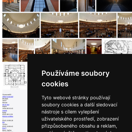
Používáme soubory
cookies
5
komentářů
Tyto webové stránky používají
přidat komentář
Předmět
Autor
Datum
soubory cookies a další sledovací
det är bra!
stepan
24.04.08 10:43
nástroje s cílem vylepšení
parada
Pablo
05.05.08 11:59
štěpáne neblbni
uživatelského prostředí, zobrazení
...
05.03.10 08:28
líbí
přizpůsobeného obsahu a reklam,
Václav
05.03.10 09:45
Proč?
lubos_kaplan