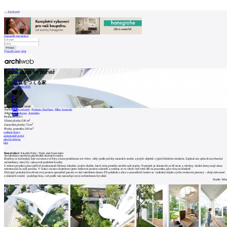
Patička
Archiweb
Zapoměli jste heslo?
Vytvořit nový účet
internetové
centrum
Zprávy
Lesní dům ve městě
architektury
Architekti
Stavby
Katalog
まちに森をつくる家
E-shop
Burza práce
165
O
9
en
NÁS
Autor:
studio velocity
|
Kentaro Kurihara
,
Miho Iwatsuki
Adresa:
Toyokawa
,
Japonsko
0
Realizace:
2013
2
Užitná plocha:
138 m
Náš
2
Zastavěná plocha:
72 m
2
Plocha pozemku:
245 m
příběh
rodinné domy
samostatně stojící
plochá střecha
Kontakt
bílá
Konstrukce:
Atsushi Fujio / Fujio and Associates
Architektura utvářená prostředím okolních rostlin.
Rostliny se rozhodují, kde rozvinou své listy a kam protáhnout své větve, vždy podle polohy ostatních rostlin a jiných objektů v jejich blízkém okolním. Zajímal nás způsob navrhování
INZERCE
architektury, který by vykazoval podobné kvality.
U tohoto projektu jsme pečlivě prozkoumali řešenou lokalitu s jejím okolím, které nám pomůže utvářet naši stavbu. Pozemek je obestavěn ze tří stran a všechny okolní domy mají okna
orientovaná na naší parcelu. V reakci na tuto skutečnost jsme venkovní prostor zalesnili a rostliny se ze všech čtyř rohů šíří na pozemku jako vlny na hladině.
Zbývající prázdný kosočtvercový prostor uprostřed parcely se stal interiérem domu. Při pohledu z ulice a sousedních budov se výsledný objekt a jeho venkovní prostory - obojí odvozené
z místních vztahů - podobají lesu, což podle nás naznačuje nový architektonický ideál.
Studio Velo
Kontakt
Uživatel
Katalog