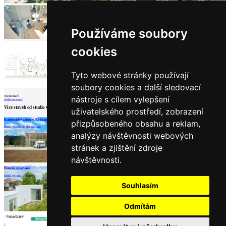
architektů
Katalog
dodavatelů
Používáme soubory
Vložit
inzerát
cookies
do
burzy
práce
Tyto webové stránky používají
Newsletter
soubory cookies a další sledovací
nástroje s cílem vylepšení
0
komentářů
přidat komentář
Přihlaste se k odběru našeho pravidelného
Více staveb od
studio velocity
uživatelského prostředí, zobrazení
týdenního newsletteru:
Kadeřnický salon v Kakamigahara
Dům Awazuku
Dům obklopený živými ploty
přizpůsobeného obsahu a reklam,
studio velocity | Kakamigahara
studio velocity | Kota
studio velocity
Fill in „nospam“
analýzy návštěvnosti webových
stránek a zjištění zdroje
návštěvnosti.
načíst další
Horské zónování
studio velocity | Toyama
Partneři
© Archiweb, s.r.o. 1997-2026
Souhlasím
ISSN: 1801-3902
Odmítám
1