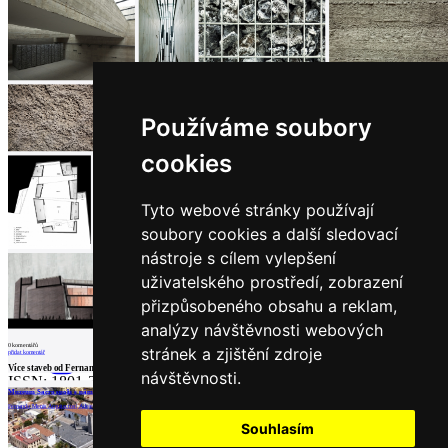
architektů
Katalog
dodavatelů
Vložit
inzerát
do
burzy
Používáme soubory
práce
cookies
Newsletter
Tyto webové stránky používají
Přihlaste se k odběru našeho pravidelného
týdenního newsletteru:
soubory cookies a další sledovací
nástroje s cílem vylepšení
Fill in „nospam“
uživatelského prostředí, zobrazení
přizpůsobeného obsahu a reklam,
analýzy návštěvnosti webových
0
komentářů
stránek a zjištění zdroje
přidat komentář
© Archiweb, s.r.o. 1997-2026
Více staveb od
Fernando Menis Arquitectos
návštěvnosti.
ISSN: 1801-3902
Muzeum Sacro spolu s náměstím v Adeje
Fernando Menis Arquitectos | Adeje
Partneři
Souhlasím