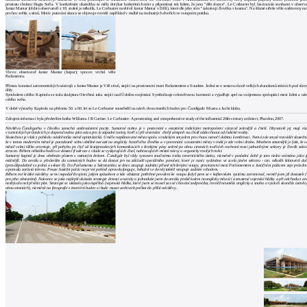
prostoru chrámu Hagia Sofia. V konkrétním okamžiku se měly dotýkat konkrétních míst a připomínat tak lidem, že jsou "děti slunce". Le Corbusier byl fascinován stavbami v observa
Jantar Mantar (těchto observatoří z 18. století je několik, Le Corbusier navštívil Jantar Mantar v Dillí), které dle jeho slov "zakotvují člověka v kosmu". Na šikmé střeše věže sněmovny na
pro hru světla a stínů. Motiv putování slunce se objevuje rovněž například v malbě na mohutných dveřích ve vstupním portiku.
Vlevo: observatoř Jantar Mantar (Jaipur); vpravo: vrchol věže
Parlamentu.
Přímou konotací astronomických nástrojů z Jantar Mantar je Věž stínů, stojící na prostranství mezi Parlamentem a Soudem. Jedná se o sestavu různě velkých slunolamů stínících pod růz
úhly.
Symbolem celého Kapitolu se stala skulptura Otevřená ruka stojící nad Údolím rozjímání. Symbolizuje celosvětovou harmonii a vyjadřuje apel na vzájemnou spolupráci mezi lidmi a ná
celého světa.
V době výstavby Kapitolu na přelomu 50. a 60. let se Le Corbusier soustředil na návrh dvou menších budov pro Čandígarh: Muzea a Jacht klubu.
Zdrojem informací byla především kniha Williama J R Curtise: Le Corbusier: A penetrating and comprehensive study of the influential 20th-century architect, Phaidon, 2007.
Návštěva Čandígarhu v člověku zanechá ambivalentní pocity. Samotné město je v porovnání s ostatními indickými metropolemi výrazně zelenější a čistší. Obyvatelé jej mají rá
v turistických průvodcích je doporučováno jako oáza pro ty západní turisty, kteří si při cestování chtějí alespoň na chvíli oddechnout od indické reality.
Skutečnost je však z pohledu návštěvníka méně optimistická. Uměle naplánované město spolu s indickým smyslem pro chaos netvoří dobrou kombinaci. Nemá zde smysl rozvádět skutečno
že v tomto moderním městě je paradoxně velmi obtížné narazit na anglicky hovořícího člověka a v porovnání s ostatními městy v indii je zde velmi draho. Mnohem smutnější je fakt, že s
městě velmi těžko orientuje, při pohybu po čtyř až šestiproudových komunikacích s širokými pásy zeleně po obou stranách tvořících rozhraní mezi jednotlivými sektory je člověk zakr
ztracen. Během několika hodin se dostaví frustrace z všude se vyskytujících čísel, nahrazujících místní názvy u organicky rostlých měst.
Samotný kapitol je dnes obehnán plotem s ostnatým drátem. Čandigár byl vždy vystaven značnému riziku teroristického útoku, nicméně v poslední době je toto riziko vnímáno jako j
reálnější. Do areálu a především do samotných budov se dá dostat jen na základě speciálního povolení, které je navíc vydáváno ve zcela jiném sektoru - tzn. několik kilometrů da
(pravděpodobně se jedná o sektor 8). Do Parlamentu a Sekretariátu se dnes vstupuje zadními přísně střeženými vstupy, prostranství mezi Parlamentem a Justičním palácem zeje prázdn
a pomalu zarůstá trávou. Pouze Justiční palác na první pohled opravdu funguje, bohužel se do něj taktéž vstupuje zadním vchodem.
Během mé krátké návštěvy se mi nepodařilo zjistit, jakým způsobem a kde obstarat potřebné povolení ke vstupu (když jsem se v kafkovském systému zorientoval, neměl jsem již dostatek 
pro jeho obstarání). Nakonec se jako nejlepší ukázala strategie drzosti a naivity a jednoduše jsem do areálu prošel kolem neanglicky mluvící a zmatené vojenské hlídky a při odchodu z ar
nezbývalo než přelézt plot. Strategie se ukázala jako úspěšná (vojenská hlídka, které jsem se musel za své chování zodpovídat, rovněž neuměla anglicky a snaha o výslech skončila úsměv
obou stranách), nicméně na fotografie z interiérů budov si bude muset archiweb počkat do příští návštěvy...