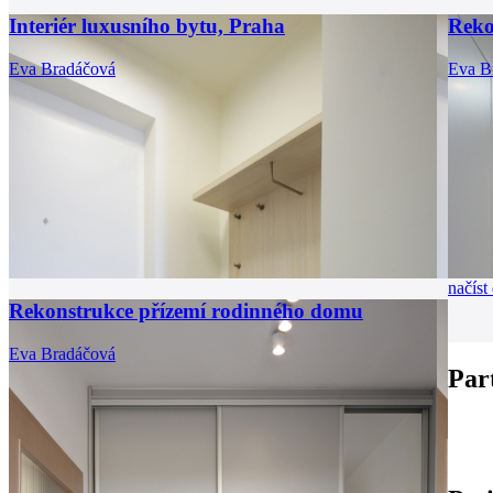
Interiér luxusního bytu, Praha
Reko
Eva Bradáčová
Eva B
načíst 
Rekonstrukce přízemí rodinného domu
Eva Bradáčová
Par