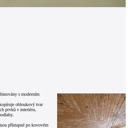
kombinovány s moderním
 kopíruje obloukový tvar
h prvků v interiéru.
podlahy.
a jsou přístupné po kovovém