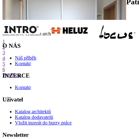
Pat
internetové centrum architektury
1
O NÁS
2
3
Náš příběh
4
Kontakt
5
6
INZERCE
Prev
Next
Kontakt
Uživatel
Katalog architektů
Katalog dodavatelů
Vložit inzerát do burzy práce
Newsletter