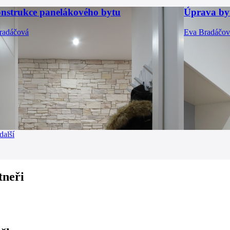
nstrukce panelákového bytu
Úprava by
radáčová
Eva Bradáčov
další
tneři