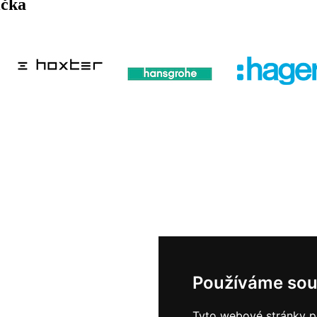
ička
Používáme sou
Tyto webové stránky po