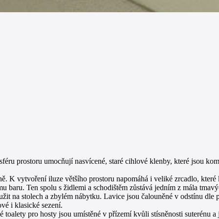
sféru prostoru umocňují nasvícené, staré cihlové klenby, které jsou 
ně. K vytvoření iluze většího prostoru napomáhá i veliké zrcadlo, které
ému baru. Ten spolu s židlemi a schodištěm zůstává jedním z mála tmavýc
užit na stolech a zbylém nábytku. Lavice jsou čalouněné v odstínu dle 
vé i klasické sezení.
 toalety pro hosty jsou umístěné v přízemí kvůli stísněnosti suterénu 