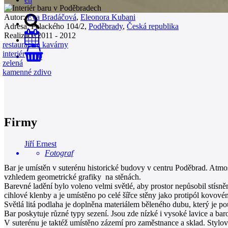
Autor:
Eva Bradáčová
,
Eleonora Kubani
Adresa:
Palackého 104/2,
Poděbrady
,
Česká republika
Realizace:
2011 - 2012
restaurace a kavárny
interiér
0
zelená
kamenné zdivo
Firmy
Jiří Ernest
Fotograf
Bar je umístěn v suterénu historické budovy v centru Poděbrad. Atmo
vzhledem geometrické grafiky na stěnách.
Barevné ladění bylo voleno velmi světlé, aby prostor nepůsobil stísně
cihlové klenby a je umístěno po celé šířce stěny jako protipól kovov
Světlá litá podlaha je doplněna materiálem běleného dubu, který je po
Bar poskytuje různé typy sezení. Jsou zde nízké i vysoké lavice a baro
V suterénu je taktéž umístěno zázemí pro zaměstnance a sklad. Stylové