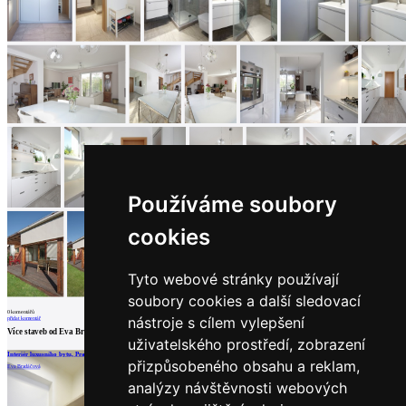
architektů
Katalog
dodavatelů
Vložit
inzerát
do
burzy
práce
Newsletter
Přihlaste se k odběru našeho pravidelného
Používáme soubory
týdenního newsletteru:
cookies
Fill in „nospam“
Tyto webové stránky používají
soubory cookies a další sledovací
0
komentářů
nástroje s cílem vylepšení
přidat komentář
© Archiweb, s.r.o. 1997-2026
Více staveb od
Eva Bradáčová
uživatelského prostředí, zobrazení
ISSN: 1801-3902
Interiér luxusního bytu, Praha
Rekonstrukce panelákového bytu
Úprava bytu v novostavbě, Praha-západ
přizpůsobeného obsahu a reklam,
Eva Bradáčová
Eva Bradáčová
Eva Bradáčová
analýzy návštěvnosti webových