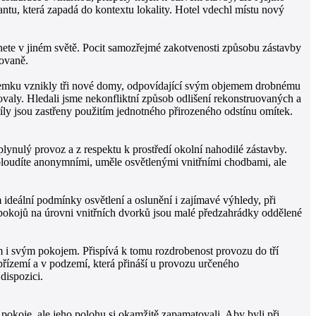
ntu, která zapadá do kontextu lokality. Hotel vdechl místu nový
ete v jiném světě. Pocit samozřejmé zakotvenosti způsobu zástavby
kovaně.
 pozemku vznikly tři nové domy, odpovídající svým objemem drobnému
ovaly. Hledali jsme nekonfliktní způsob odlišení rekonstruovaných a
íly jsou zastřeny použitím jednotného přirozeného odstínu omítek.
lynulý provoz a z respektu k prostředí okolní nahodilé zástavby.
ebloudíte anonymními, uměle osvětlenými vnitřními chodbami, ale
deální podmínky osvětlení a oslunění i zajímavé výhledy, při
í pokojů na úrovni vnitřních dvorků jsou malé předzahrádky oddělené
m i svým pokojem. Přispívá k tomu rozdrobenost provozu do tří
řízemí a v podzemí, která přináší u provozu určeného
dispozici.
 pokoje, ale jeho polohu si okamžitě zapamatovali. Aby byli při