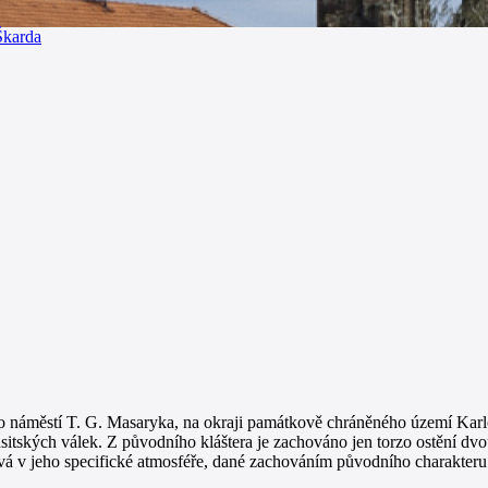
Škarda
 náměstí T. G. Masaryka, na okraji památkově chráněného území Karlov, 
usitských válek. Z původního kláštera je zachováno jen torzo ostění d
á v jeho specifické atmosféře, dané zachováním původního charakteru a