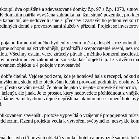
akoupil dva opuštěné a zdevastované domky č.p. 97 a č.p. 1070, sit
K domkům patřila vyvýšená zahrádka na jižní straně pozemku, pro kter
kapacitní, ale nedovedli jsme si představit zastavět ho jednou velkou 
odinných domů s provozovnami služeb v přízemí. Projekt se investorovi 
y pojatou formu rodinného bydlení v centru města, dospěl k rozhodnutí n
 nejsme schopni nalézt vhodnější, památkáři akceptovatelné řešení, než
. Všechny ostatní verze ztrácely půvab a měřítko komorní usedlosti. I
 byl investor nucen zakoupit od souseda další objekt č.p. 13 s dvěma 
ruovaném objektu a 4 pokoje v novostavbě.
dobře čitelné. Vejdete pod zem, kde je hotelová hala s recepcí, odkud 
myšlením, sledujícího především ideální provozní podmínky obsluhy. 
ete, přesto se vám nezdá, že bloudíte jako v nějaké obrovské nemocnici,
bo inženýr, ale jinak. Je to prostor, který nedovedete přehlédnout z vnějš
trádáme. Sami bychom zřejmě nepřišli na tak intimní seskupení hotelo
ů.
ikovaném staveništi, protože vypovídá o vzájemné propojenosti místa a
předchozími fázemi projektu vedla k vytvoření svébytného, nezvykle kom
 dostavba tří nových objektů s funkcí hotelu a provozně samostatné rest