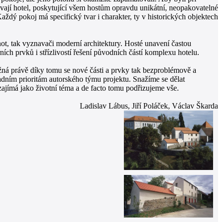
bývají hotel, poskytující všem hostům opravdu unikátní, neopakovatelné
Každý pokoj má specifický tvar i charakter, ty v historických objektech
ot, tak vyznavači moderní architektury. Hosté unavení častou
ch prvků i střízlivostí řešení původních částí komplexu hotelu.
ná právě díky tomu se nové části a prvky tak bezproblémově a
adním prioritám autorského týmu projektu. Snažíme se dělat
zajímá jako životní téma a de facto tomu podřizujeme vše.
Ladislav Lábus, Jiří Poláček, Václav Škarda