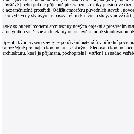
návštěvě jiného pokoje příjemně překvapeni, že díky prostorové různor
a nezaměnitelné prostředí. Odlišit atmosféru původních staveb i novost
jsou vybaveny stylovými repasovanými skříněmi a stoly, v nové části j
Díky skloubení moderní architektury nových objektů s prostředím hist
anonymitou současné architektury nebo nevěrohodně simulovanou histor
Specifickým prvkem stavby je používání materiálů v přírodní povrch
samozřejmě prolínají a komunikují se starými. Sledování komunikace s
architekturu, která je přijímaná, pochopitelná, vstřícná a snadno vst