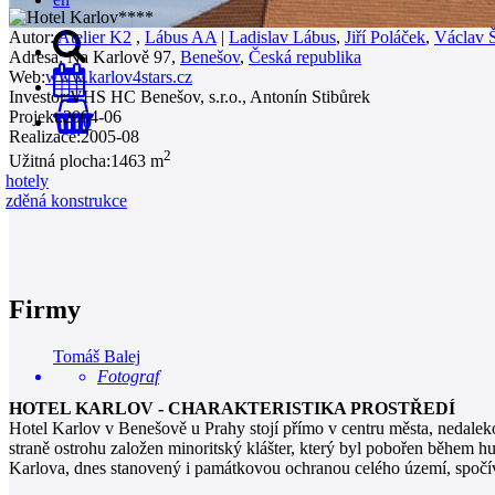
Autor:
Atelier K2
,
Lábus AA
|
Ladislav Lábus
,
Jiří Poláček
,
Václav 
Adresa:
Na Karlově 97,
Benešov
,
Česká republika
Web:
www.karlov4stars.cz
Investor:
VHS HC Benešov, s.r.o., Antonín Stibůrek
Projekt:
2004-06
0
Realizace:
2005-08
2
Užitná plocha:
1463 m
hotely
zděná konstrukce
Firmy
Tomáš Balej
Fotograf
HOTEL KARLOV - CHARAKTERISTIKA PROSTŘEDÍ
Hotel Karlov v Benešově u Prahy stojí přímo v centru města, nedaleko
straně ostrohu založen minoritský klášter, který byl pobořen během h
Karlova, dnes stanovený i památkovou ochranou celého území, spočív