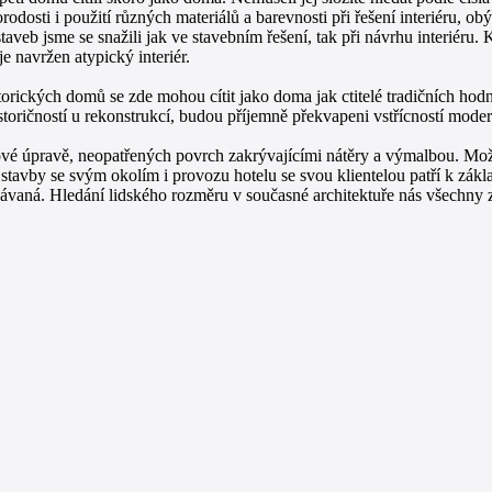
odosti i použití různých materiálů a barevnosti při řešení interiéru, o
aveb jsme se snažili jak ve stavebním řešení, tak při návrhu interiéru. 
e navržen atypický interiér.
orických domů se zde mohou cítit jako doma jak ctitelé tradičních hodn
ičností u rekonstrukcí, budou příjemně překvapeni vstřícností moderní
ové úpravě, neopatřených povrch zakrývajícími nátěry a výmalbou. Mož
tavby se svým okolím i provozu hotelu se svou klientelou patří k zákl
řebávaná. Hledání lidského rozměru v současné architektuře nás všechny 