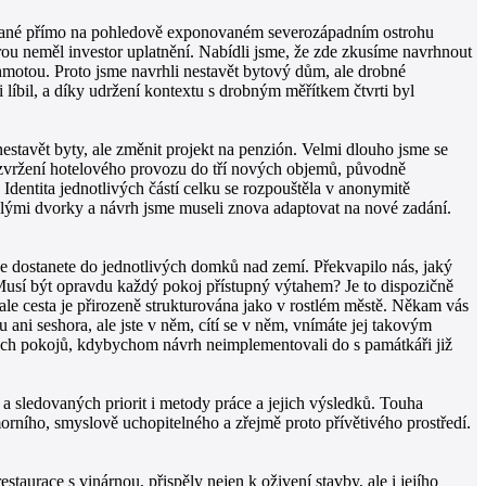
uované přímo na pohledově exponovaném severozápadním ostrohu
ou neměl investor uplatnění. Nabídli jsme, že zde zkusíme navrhnout
hmotou. Proto jsme navrhli nestavět bytový dům, ale drobné
líbil, a díky udržení kontextu s drobným měřítkem čtvrti byl
estavět byty, ale změnit projekt na penzión. Velmi dlouho jsme se
 rozvržení hotelového provozu do tří nových objemů, původně
dentita jednotlivých částí celku se rozpouštěla v anonymitě
malými dvorky a návrh jsme museli znova adaptovat na nové zadání.
se dostanete do jednotlivých domků nad zemí. Překvapilo nás, jaký
Musí být opravdu každý pokoj přístupný výtahem? Je to dispozičně
 ale cesta je přirozeně strukturována jako v rostlém městě. Někam vás
ku ani seshora, ale jste v něm, cítí se v něm, vnímáte jej takovým
vých pokojů, kdybychom návrh neimplementovali do s památkáři již
 sledovaných priorit i metody práce a jejich výsledků. Touha
orního, smyslově uchopitelného a zřejmě proto přívětivého prostředí.
aurace s vinárnou, přispěly nejen k oživení stavby, ale i jejího