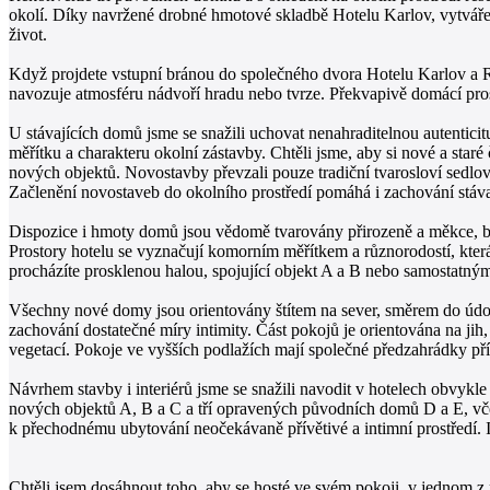
okolí. Díky navržené drobné hmotové skladbě Hotelu Karlov, vytvářejí
život.
Když projdete vstupní bránou do společného dvora Hotelu Karlov a R
navozuje atmosféru nádvoří hradu nebo tvrze. Překvapivě domácí pro
U stávajících domů jsme se snažili uchovat nenahraditelnou autentic
měřítku a charakteru okolní zástavby. Chtěli jsme, aby si nové a sta
nových objektů. Novostavby převzali pouze tradiční tvarosloví sedlo
Začlenění novostaveb do okolního prostředí pomáhá i zachování stáva
Dispozice i hmoty domů jsou vědomě tvarovány přirozeně a měkce, bez 
Prostory hotelu se vyznačují komorním měřítkem a různorodostí, kter
procházíte prosklenou halou, spojující objekt A a B nebo samostatn
Všechny nové domy jsou orientovány štítem na sever, směrem do údol
zachování dostatečné míry intimity. Část pokojů je orientována na ji
vegetací. Pokoje ve vyšších podlažích mají společné předzahrádky pří
Návrhem stavby i interiérů jsme se snažili navodit v hotelech obvyk
nových objektů A, B a C a tří opravených původních domů D a E, vče
k přechodnému ubytování neočekávaně přívětivé a intimní prostředí. 
Chtěli jsem dosáhnout toho, aby se hosté ve svém pokoji, v jednom z p