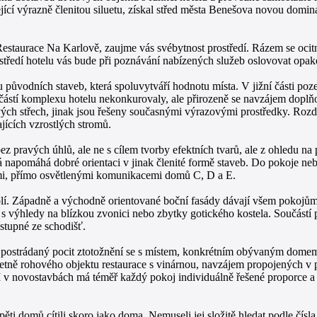
cí výrazně členitou siluetu, získal střed města Benešova novou domina
estaurace Na Karlově, zaujme vás svébytnost prostředí. Rázem se ocitn
středí hotelu vás bude při poznávání nabízených služeb oslovovat opa
itu původních staveb, která spoluvytváří hodnotu místa. V jižní části
ré částí komplexu hotelu nekonkurovaly, ale přirozeně se navzájem doplň
vých střech, jinak jsou řešeny současnými výrazovými prostředky. Rozd
jících vzrostlých stromů.
pravých úhlů, ale ne s cílem tvorby efektních tvarů, ale z ohledu na p
á napomáhá dobré orientaci v jinak členité formě staveb. Do pokoje n
ými, přímo osvětlenými komunikacemi domů C, D a E.
í. Západně a východně orientované boční fasády dávají všem pokojům i
h, s výhledy na blízkou zvonici nebo zbytky gotického kostela. Součást
stupné ze schodišť.
le postrádaný pocit ztotožnění se s místem, konkrétním obývaným dome
tně rohového objektu restaurace s vinárnou, navzájem propojených v p
I v novostavbách má téměř každý pokoj individuálně řešené proporce a 
ěti domů cítili skoro jako doma. Nemuseli jej složitě hledat podle čísla