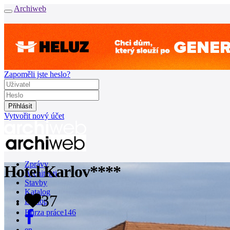
Archiweb
Zapoměli jste heslo?
Vytvořit nový účet
Zprávy
Hotel Karlov****
Architekti
Stavby
Katalog
37
E-shop
Burza práce
146
en