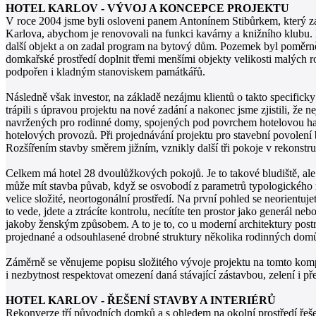
HOTEL KARLOV - VÝVOJ A KONCEPCE PROJEKTU
V roce 2004 jsme byli osloveni panem Antonínem Stibůrkem, který z
Karlova, abychom je renovovali na funkci kavárny a knižního klubu. 
další objekt a on zadal program na bytový dům. Pozemek byl poměrně 
domkařské prostředí doplnit třemi menšími objekty velikosti malých r
podpořen i kladným stanoviskem památkářů.
Následně však investor, na základě nezájmu klientů o takto specifick
trápili s úpravou projektu na nové zadání a nakonec jsme zjistili, že
navržených pro rodinné domy, spojených pod povrchem hotelovou halou
hotelových provozů. Při projednávání projektu pro stavební povolení
Rozšířením stavby směrem jižním, vznikly další tři pokoje v rekonst
Celkem má hotel 28 dvoulůžkových pokojů. Je to takové bludiště, ale 
může mít stavba půvab, když se osvobodí z parametrů typologického 
velice složité, neortogonální prostředí. Na první pohled se neorientuj
to vede, jdete a ztrácíte kontrolu, necítíte ten prostor jako generál ne
jakoby ženským způsobem. A to je to, co u moderní architektury pos
projednané a odsouhlasené drobné struktury několika rodinných dom
Záměrně se věnujeme popisu složitého vývoje projektu na tomto kompl
i nezbytnost respektovat omezení daná stávající zástavbou, zelení i 
HOTEL KARLOV - ŘEŠENÍ STAVBY A INTERIÉRŮ
Rekonverze tří původních domků a s ohledem na okolní prostředí řešená