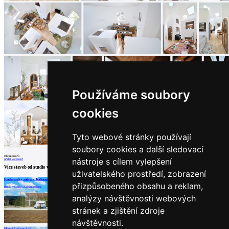
architektů
Katalog
dodavatelů
Vložit
inzerát
do
burzy
práce
Newsletter
Používáme soubory
Přihlaste se k odběru našeho pravidelného
cookies
týdenního newsletteru:
Fill in „nospam“
Tyto webové stránky používají
soubory cookies a další sledovací
0
komentářů
nástroje s cílem vylepšení
přidat komentář
Více staveb od
studio velocity
uživatelského prostředí, zobrazení
Kadeřnický salon v Kakamigahara
Dům Awazuku
Dům obklopený živými ploty
přizpůsobeného obsahu a reklam,
© Archiweb, s.r.o. 1997-2026
studio velocity | Kakamigahara
studio velocity | Kota
studio velocity
ISSN: 1801-3902
analýzy návštěvnosti webových
stránek a zjištění zdroje
návštěvnosti.
načíst další
Horské zónování