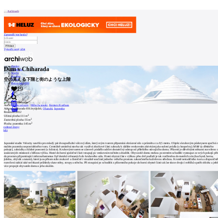
Patička
Archiweb
Zapoměli jste heslo?
Vytvořit nový účet
internetové
centrum
Zprávy
Dům v Chiharada
architektury
Architekti
Stavby
Katalog
空の見える下階と街のような上階
E-shop
Burza práce
169
O
19
en
NÁS
Autor:
studio velocity
|
Miho Iwatsuki
,
Kentaro Kurihara
Adresa:
Chiharada-8 Kōryūjichō,
Okazaki
,
Japonsko
0
Realizace:
2012
2
Užitná plocha:
111 m
Náš
2
Zastavěná plocha:
55 m
2
Plocha pozemku:
145 m
příběh
rodinné domy
bílá
Kontakt
Japonské studio Velocity navrhlo pro mladý pár dvoupodlažní válcový dům, který svým tvarem připomíná obrácené silo o průměru cca 8,5 metru. Objekt s kruhovým půdorysem spočívá 
malém pozemku nepravidelného tvaru. Centrálně umístěná stavba tak využívá zbytkové části zahrady k dalším venkovním aktivitám jako sušení prádla (u koupelny), hřiště (u dětského
pokoje), zahrádky a klidné posezení (u ložnice). Kruhovým tvarem se zároveň podařilo udržet dostatečný odstup od přilehlého stávajícího domu. Přízemí je dřevěnými stěnami rozvrženo 
soukromých místností s běžnou výšku. Hosté do horní společné části vstupují po venkovním točitém schodišti. Obyvatelé domu mohou po strmém schodišti vystoupat ze svých pokojů př
INZERCE
do prostoru připomínající mikrourbanismus čtyř domků vtěsnaných do kruhového sálu. Horní obytná část s výškou přes dvě podlaží je tak rozčleněna do menších zón (kuchyně, herna,
jídelna, obývák a tatami), které jsou přitom stále zvukově a částečně i vizuálně součástí jednoho velkého prostoru zakončeného kuželovou střechou. Kromě netradičního tvaru a dispoziční
rozvržení nabízí také nečekané průhledy skrze stěny, stropy a střechu. Při stoupání po schodišti z přízemního pokoje do horní obytné části tak lze skrze dvojicí světlíků spatřit oblohu a ješt
více propojit obyvatele domu s jeho okolím.
Kontakt
Uživatel
Katalog