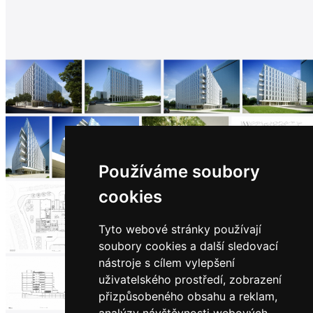
architektů
Katalog
dodavatelů
Vložit
inzerát
do
burzy
práce
Newsletter
Přihlaste se k odběru našeho pravidelného
týdenního newsletteru:
Používáme soubory
Fill in „nospam“
cookies
Tyto webové stránky používají
soubory cookies a další sledovací
© Archiweb, s.r.o. 1997-2026
nástroje s cílem vylepšení
ISSN: 1801-3902
uživatelského prostředí, zobrazení
přizpůsobeného obsahu a reklam,