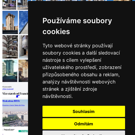
architektů
Katalog
dodavatelů
Vložit
Používáme soubory
inzerát
do
cookies
burzy
práce
Tyto webové stránky používají
Newsletter
soubory cookies a další sledovací
nástroje s cílem vylepšení
Přihlaste se k odběru našeho pravidelného
uživatelského prostředí, zobrazení
týdenního newsletteru:
přizpůsobeného obsahu a reklam,
Fill in „nospam“
analýzy návštěvnosti webových
0
komentářů
stránek a zjištění zdroje
přidat komentář
Více staveb od
Francisco Javier Sáenz de Oiza
návštěvnosti.
Mrakodrap BBVA
Kostel v Aránzazu
Francisco Javier Sáenz de Oiza
Francisco Javier Sáenz de Oiza
Partneři
© Archiweb, s.r.o. 1997-2026
Souhlasím
ISSN: 1801-3902
Odmítám
1