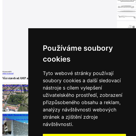
Používáme soubory
cookies
Tyto webové stránky používají
0
komentářů
přidat komentář
Více staveb od
AMP arquitectos
soubory cookies a další sledovací
Rozšíření botanické zahrady La Orotava
Kongresové a umělecké centrum Magma
Střední škola Rafaela Arozarena
nástroje s cílem vylepšení
AMP arquitectos | Puerto de la Cruz
AMP arquitectos | Adeje
AMP arquitectos | La Orotava
uživatelského prostředí, zobrazení
přizpůsobeného obsahu a reklam,
analýzy návštěvnosti webových
Partneři
Sídlo vlády Kanárských ostrovů
stránek a zjištění zdroje
AMP arquitectos | Santa Cruz de Tenerife
návštěvnosti.