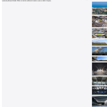
architektů
vymezení přesných limitů. Město se otevírá směrem do území a samo se mění v krajinu.
Katalog
dodavatelů
Vložit
inzerát
do
burzy
práce
Newsletter
Přihlaste se k odběru našeho pravidelného
týdenního newsletteru:
Fill in „nospam“
© Archiweb, s.r.o. 1997-2026
ISSN: 1801-3902