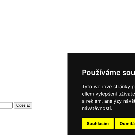
Používáme sou
Tyto webové stránky po
cílem vylepšení uživat
a reklam, analýzy návš
návštěvnosti.
Souhlasím
Odmít