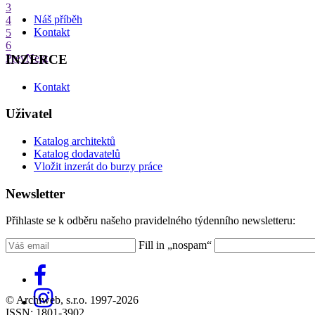
3
Náš příběh
4
Kontakt
5
6
INZERCE
Prev
Next
Kontakt
Uživatel
Katalog architektů
Katalog dodavatelů
Vložit inzerát do burzy práce
Newsletter
Přihlaste se k odběru našeho pravidelného týdenního newsletteru:
Fill in „nospam“
© Archiweb, s.r.o. 1997-2026
ISSN: 1801-3902