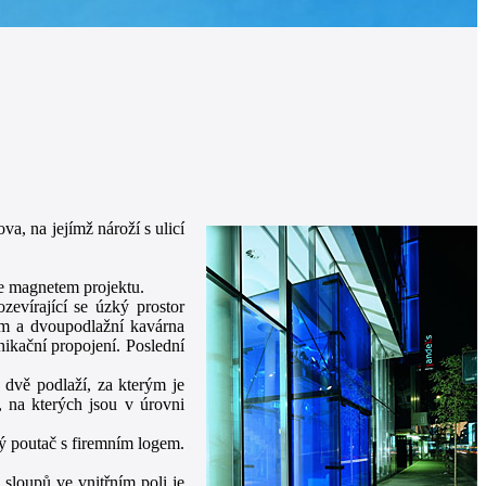
a, na jejímž nároží s ulicí
je magnetem projektu.
evírající se úzký prostor
rum a dvoupodlažní kavárna
nikační propojení. Poslední
dvě podlaží, za kterým je
, na kterých jsou v úrovni
ký poutač s firemním logem.
sloupů ve vnitřním poli je