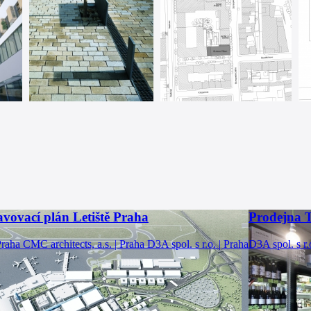
avovací plán Letiště Praha
Prodejna
Praha
CMC architects, a.s. | Praha
D3A spol. s r.o. | Praha
D3A spol. s r.