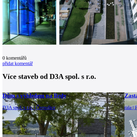
0
komentářů
přidat komentář
Více staveb od
D3A spol. s r.o.
Dům s výhledem na Brdy
Zast
D3A spol. s r.o. | Černošice
rala | 