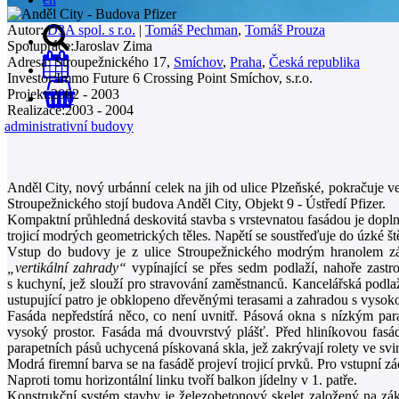
Autor:
D3A spol. s r.o.
|
Tomáš Pechman
,
Tomáš Prouza
Spolupráce:
Jaroslav Zima
Adresa:
Stroupežnického 17,
Smíchov
,
Praha
,
Česká republika
Investor:
Immo Future 6 Crossing Point Smíchov, s.r.o.
Projekt:
2002 - 2003
0
Realizace:
2003 - 2004
administrativní budovy
Anděl City, nový urbánní celek na jih od ulice Plzeňské, pokračuje v
Stroupežnického stojí budova Anděl City, Objekt 9 - Ústředí Pfizer.
Kompaktní průhledná deskovitá stavba s vrstevnatou fasádou je dopl
trojicí modrých geometrických těles. Napětí se soustřeďuje do úzké š
Vstup do budovy je z ulice Stroupežnického modrým hranolem zádv
„vertikální zahrady“
vypínající se přes sedm podlaží, nahoře zastr
s kuchyní, jež slouží pro stravování zaměstnanců. Kancelářská podla
ustupující patro je obklopeno dřevěnými terasami a zahradou s vysok
Fasáda nepředstírá něco, co není uvnitř. Pásová okna s nízkým pa
vysoký prostor. Fasáda má dvouvrstvý plášť. Před hliníkovou fasádo
parapetních pásů uchycená pískovaná skla, jež zakrývají rolety ve svi
Modrá firemní barva se na fasádě projeví trojicí prvků. Pro vstupní 
Naproti tomu horizontální linku tvoří balkon jídelny v 1. patře.
Konstrukční systém stavby je železobetonový skelet založený na zák