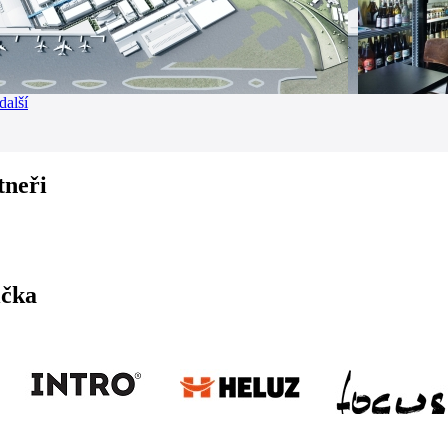
další
tneři
ička