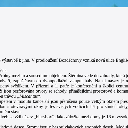
e výstavbě k jihu. V prodloužení Bozděchovy vzniká nová ulice Englišov
něna
těrbiny mezi ní a sousedním objektem. Štěrbina vede do zahrady, která 
eří, zapuštěným do dvoupodlažní vstupní haly. Na ni navazuje roz
opený světlíkem. V přízemí a 1. patře je konferenční a školicí cent
ží jsou perforována otvory se schody, přinášejícími prostorové a komu
ou trávou
„Miscantus“
.
rapetem v modulu kanceláří jsou přerušena pouze velkým oknem přes 
u s otevíravými okny je les svislých vodicích lišt pro stínicí rolety
nutém stavu.
zádveří se vžil název „blue-box“. Jako záložka mezi domy je 18 m vyso
ladové desce. Stropy jsou z bezprůvlakových stropních desek. Modul 