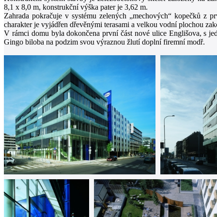
8,1 x 8,0 m, konstrukční výška pater je 3,62 m.
Zahrada pokračuje v systému zelených „mechových“ kopečků z prvn
charakter je vyjádřen dřevěnými terasami a velkou vodní plochou za
V rámci domu byla dokončena první část nové ulice Englišova, s je
Gingo biloba na podzim svou výraznou žlutí doplní firemní modř.