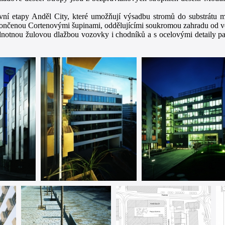
í etapy Anděl City, které umožňují výsadbu stromů do substrátu mo
končenou Cortenovými šupinami, oddělujícími soukromou zahradu od veř
dnotnou žulovou dlažbou vozovky i chodníků a s ocelovými detaily p