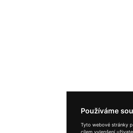
Používáme sou
Tyto webové stránky po
cílem vylepšení uživat