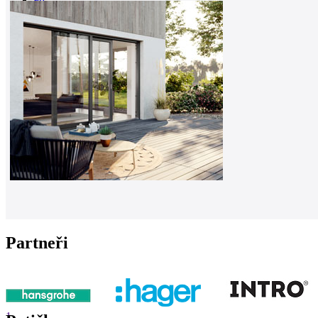
0
Partneři
1