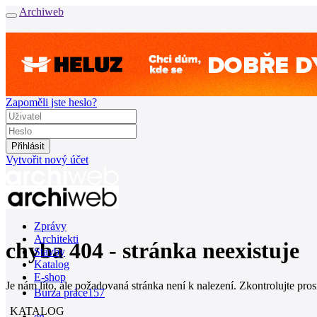
Archiweb
Zapoměli jste heslo?
Vytvořit nový účet
Zprávy
Architekti
chyba 404 - stránka neexistuje
Stavby
Katalog
E-shop
Je nám líto, ale požadovaná stránka není k nalezení. Zkontrolujte pro
Burza práce
157
KATALOG
en