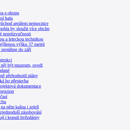
ní halu
průchod areálem nemocnice
ohla by sloužit více obcím
é neprůzvučnosti
dou a leteckou technikou
mýšlenou výšku 37 metrů
protáhne do září
y
strukci
 něj být muzeum, uvedl
odané
eně přehodnotil plány
eká ho přestavba
projektová dokumentace
 penzion
časí
echu
na něm kašna i zeleň
 zjednoduší zásobování
ují i kopuli hvězdárny
nu, vyplývá z posudku
ilionů Kč
pravenou Nádražní ulici