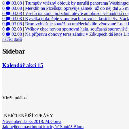
0
03.08
|
Kyselka pokračuje v opravách krovu na kostele Sv. Vác
0
03.08
|
Brno vyhlašuje soutěž na umělecké dílo věnované Lucii
0
02.08
|
Vyškov chce novou sportovní halu, současná sportoviště 
0
02.08
|
Na přípravu obnovy teras zámku v Zákupech dá letos Lib
načíst další
Sidebar
Kalendář akcí
15
Vložit událost
NEJČTENĚJŠÍ ZPRÁVY
November Talks 2018: M.Corea
Jak nejlépe navrhnout kuchyň? Soutěž Blum
Hořící budova ve Zlíně se na dvou místec
Dům Karla Hubáčka – experimentální rodin
Tři dny, tři noci a tři vily v záři světel