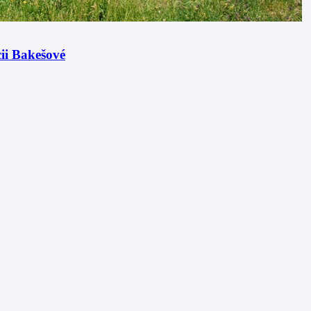
 oheň vyrábí energii a voda se následně stává jejím nositelem a funguje
především účinně akumulovat, regulovat
roubeném rodinném domě v Kácově.