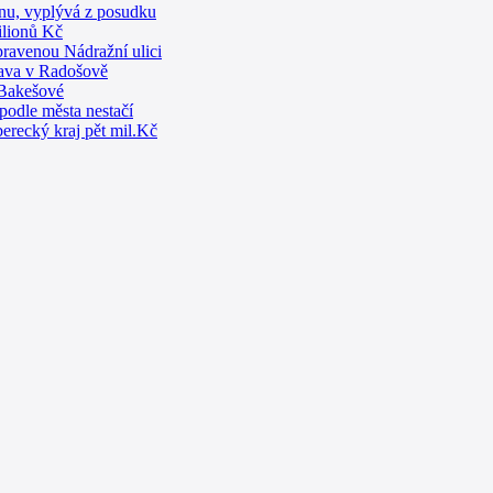
lava v Radošově
 Bakešové
podle města nestačí
erecký kraj pět mil.Kč