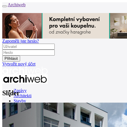
Archiweb
Zapoměli jste heslo?
Vytvořit nový účet
Zprávy
Slider
Architekti
Stavby
Katalog
E-shop
Burza práce
165
en