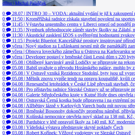
0
11:50
|
Kroměřížská radnice získala stavební povolení na sportov
0
11:45
|
Výstavba urgentního centra v Liberci omezí od pondělí 
0
11:35
|
Nymburk přehodnocuje záměr stavby školky na Zálabí, m
0
11:30
|
Akustické zasklení IZOS s ověřenými hodnotami zvukov
0
11:15
|
Projekt Blueriot: Kancelářské prostory inspirované příro
0
včera
|
Nový stadion za Lužánkami nesmí mít dle památkářů za
0
včera
|
Obnova loveckého zámečku u Ostrova na Karlovarsku se 
0
včera
|
Developer postaví v brněnské části Lesná dům s 220 byt
0
05.08
|
Oblíbený karvinský areál Lodičky se připravuje na rekon
0
05.08
|
Babiš uvažuje o převodu Hrzánského paláce, mohlo by z
0
05.08
|
V Ostravě vzniká Rezidence Stodolní, byty jsou už vypr
0
05.08
|
Mělník znovu vypíše tendr na opravu koupaliště, kvůli c
0
04.08
|
Renesanční letohrádek v České Lípě převzali stavbaři, č
0
04.08
|
Pro přístavbu radnice Slezské Ostravy už se připravuje 
0
04.08
|
Galerie Středočeského kraje v Kutné Hoře dnes otevřela
0
04.08
|
Ostravská Černá kostka bude připravena i na extrémní po
0
04.08
|
Alžbětiny lázně v Karlových Varech budu mít novou stř
0
04.08
|
Brněnské Bosonohy dokončily proměnu náměstí, přibyla 
0
04.08
|
Kolínská nemocnice otevřela nový sklad za 138 mil. Kč,
0
04.08
|
Pardubice v létě opravují školy za 140 mil. Kč, moderniz
0
03.08
|
Vídeňská výstava představuje skryté poklady Čech
0
03.08
|
Robert Kořínek: Věžové vodojemy ve Slezské Ostravě
0
03.08
|
Trumpův vítězný oblouk by narušil panorama Washingto
0
03.08
|
Merklín na Plzeňsku opravuje zámek, už do něj dal 25 m
0
03.08
|
Vsetín na konci prázdnin otevře autobuso- vé nádraží i o