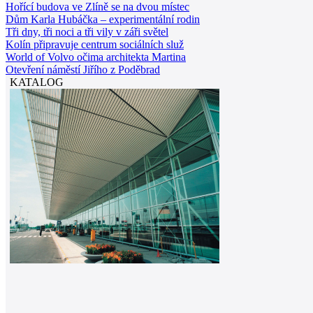
Kolín připravuje centrum sociálních služ
World of Volvo očima architekta Martina
Otevření náměstí Jiřího z Poděbrad
KATALOG
Partneři