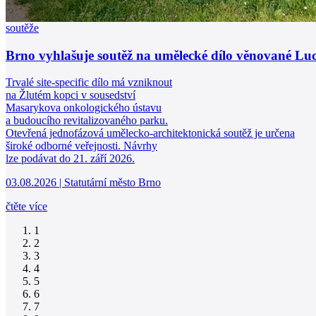
vytápění
Teplovodní akumulační kamna v Kácově
Voda a oheň si mohou překvapivě dobře rozumět, zejména v případě, že
promítá do principu vytápění, kdy je možné teplo nejen vyrobit, ale 
a využívat v čase. A právě tuto roli
sehrává voda v realizaci teplovodních akumulačních kamen v polo
28.07.2026
|
Hoxter, a.s.
čtěte více
1
2
3
4
5
6
7
8
9