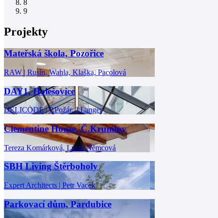
Projekty
Mateřská škola, Pozořice
RAW | Rusín, Wahla, Klaška, Pacolová
DAY1, Holešovice
DELICODE | P.Požár, J.Langer
Clementine House, Č.Krumlov
Tereza Komárková, Lucie Němcová
SBH Living Štěrboholy
Expert Architects | Petr Vacek
Parkovací dům, Pardubice
dílna | Michal Palaščak
0
28.07
|
INTRO 30 – VODA: aktuální vydání je již k zakoupení 